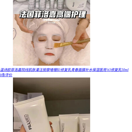
温诗欧菲洛嘉院线肌肤灌注按摩啫喱B3修复乳青春面膜补水保湿医用 b3修复乳50ml
0条评价