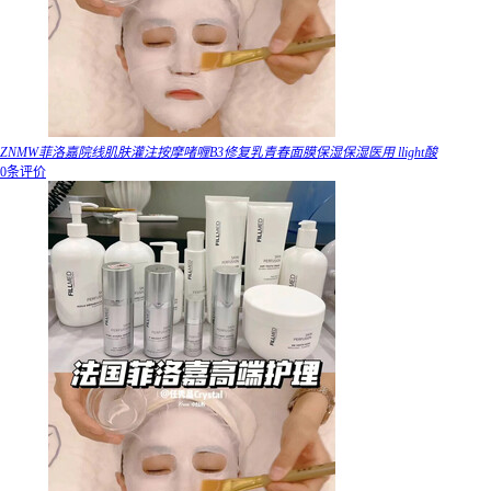
ZNMW菲洛嘉院线肌肤灌注按摩啫喱B3修复乳青春面膜保湿保湿医用 llight酸
0条评价