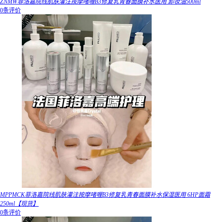
ZNMW菲洛嘉院线肌肤灌注按摩啫喱B3修复乳青春面膜补水医用 卸妆油500ml
0条评价
MPPMCK菲洛嘉院线肌肤灌注按摩啫喱B3修复乳青春面膜补水保湿医用 6HP面霜
250ml【现货】
0条评价