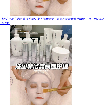
【官方正品】菲洛嘉院线肌肤灌注按摩啫喱B3修复乳青春面膜补水保 三合一水500ml
0条评价