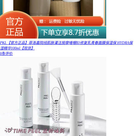
PKL【官方正品】菲洛嘉院线肌肤灌注按摩啫喱B3修复乳青春面膜保湿保 HYDRA保
湿精华100ml【现货】
0条评价