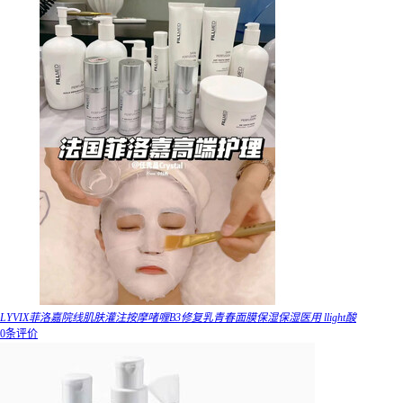
LYVIX菲洛嘉院线肌肤灌注按摩啫喱B3修复乳青春面膜保湿保湿医用 llight酸
0条评价