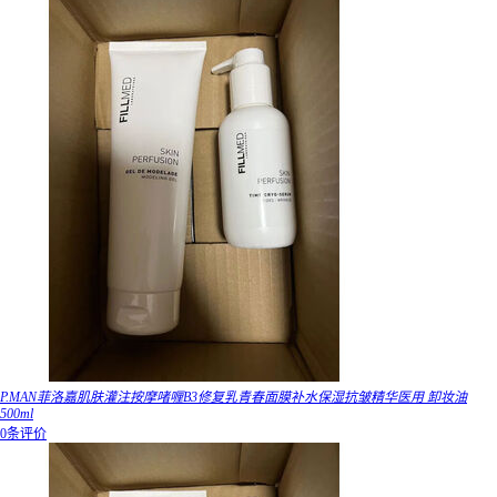
P.MAN菲洛嘉肌肤灌注按摩啫喱B3修复乳青春面膜补水保湿抗皱精华医用 卸妆油
500ml
0条评价