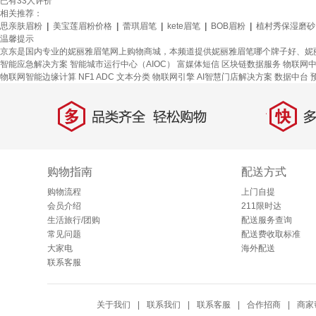
已有
33
人评价
相关推荐：
思亲肤眉粉
|
美宝莲眉粉价格
|
蕾琪眉笔
|
kete眉笔
|
BOB眉粉
|
植村秀保湿磨砂
温馨提示
京东是国内专业的妮丽雅眉笔网上购物商城，本频道提供妮丽雅眉笔哪个牌子好、妮
智能应急解决方案
智能城市运行中心（AIOC）
富媒体短信
区块链数据服务
物联网
物联网智能边缘计算
NF1 ADC
文本分类
物联网引擎
AI智慧门店解决方案
数据中台
多
快
品类齐全，轻松购物
多仓
购物指南
配送方式
购物流程
上门自提
会员介绍
211限时达
生活旅行/团购
配送服务查询
常见问题
配送费收取标准
大家电
海外配送
联系客服
关于我们
|
联系我们
|
联系客服
|
合作招商
|
商家