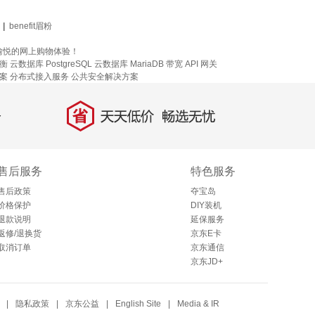
|
benefit眉粉
愉悦的网上购物体验！
衡
云数据库 PostgreSQL
云数据库 MariaDB
带宽
API 网关
案
分布式接入服务
公共安全解决方案
省
天天低价，畅选无忧
售后服务
特色服务
售后政策
夺宝岛
价格保护
DIY装机
退款说明
延保服务
返修/退换货
京东E卡
取消订单
京东通信
京东JD+
|
隐私政策
|
京东公益
|
English Site
|
Media & IR