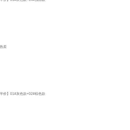
 热卖
】01#灰色款+02#棕色款