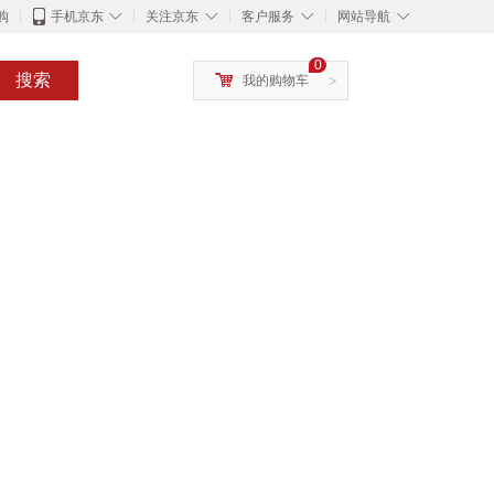
◇
◇
◇
◇
购
手机京东
关注京东
客户服务
网站导航
0
搜索
我的购物车
>