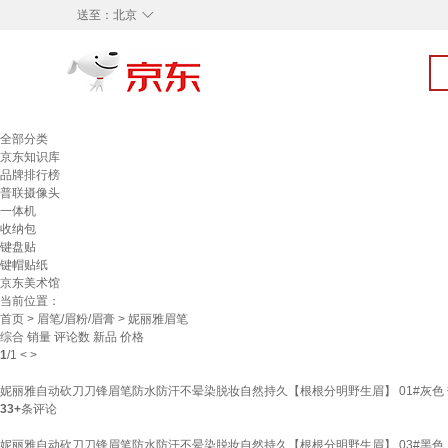
◇
送至：
北京
全部分类
京东知识库
品牌排行榜
普联摄像头
一体机
收纳包
键盘贴
键帽贴纸
京东美术馆
当前位置：
首页
>
眉笔/眉粉/眉膏
> 妮丽雅眉笔
综合
销量
评论数
新品
价格
1
/
1
<
>
妮丽雅自动砍刀刀锋眉笔防水防汗不晕染脱妆自然持久【根根分明野生眉】 01#灰色
33+
条评论
妮丽雅自动砍刀刀锋眉笔防水防汗不晕染脱妆自然持久【根根分明野生眉】 03#黑色