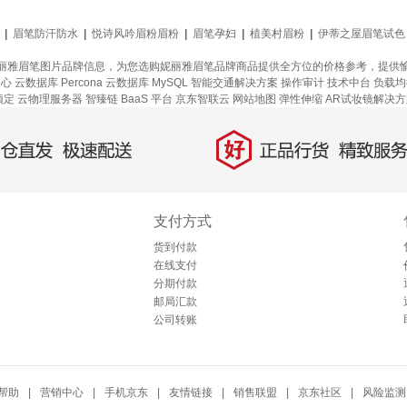
|
眉笔防汗防水
|
悦诗风吟眉粉眉粉
|
眉笔孕妇
|
植美村眉粉
|
伊蒂之屋眉笔试色
丽雅眉笔图片品牌信息，为您选购妮丽雅眉笔品牌商品提供全方位的价格参考，提供
中心
云数据库 Percona
云数据库 MySQL
智能交通解决方案
操作审计
技术中台
负载均
预定
云物理服务器
智臻链 BaaS 平台
京东智联云
网站地图
弹性伸缩
AR试妆镜解决方
好
直发，极速配送
正品行货，精致服务
支付方式
货到付款
在线支付
分期付款
邮局汇款
公司转账
帮助
|
营销中心
|
手机京东
|
友情链接
|
销售联盟
|
京东社区
|
风险监测