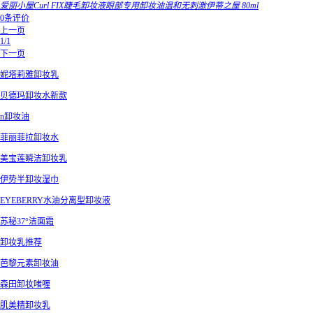
爱丽小屋Curl FIX睫毛卸妆液眼部专用卸妆油温和无刺激伊蒂之屋 80ml
0条评价
上一页
1/1
下一页
妮塔莉雅卸妆乳
贝德玛卸妆水新款
n卸妆油
菲丽菲拉卸妆水
美宝莲瞬洁卸妆乳
伊势半卸妆湿巾
EYEBERRY水油分离型卸妆液
苏秘37°洁面霜
卸妆乳推荐
芭黎元素卸妆油
森田卸妆啫喱
肌美精卸妆乳