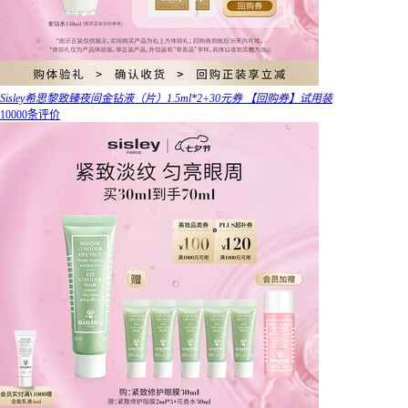
Sisley希思黎致臻夜间金钻液（片）1.5ml*2+30元券 【回购券】试用装
10000条评价