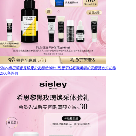
Sisley希思黎睿秀珍宠护发精油100ml改善干枯毛躁柔顺护发套装七夕礼物
2000条评价