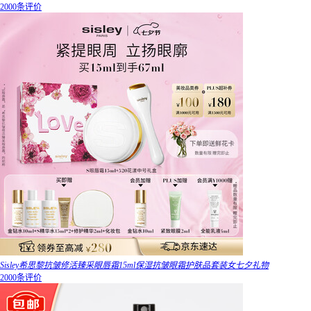
2000条评价
Sisley希思黎抗皱修活臻采眼唇霜15ml保湿抗皱眼霜护肤品套装女七夕礼物
2000条评价