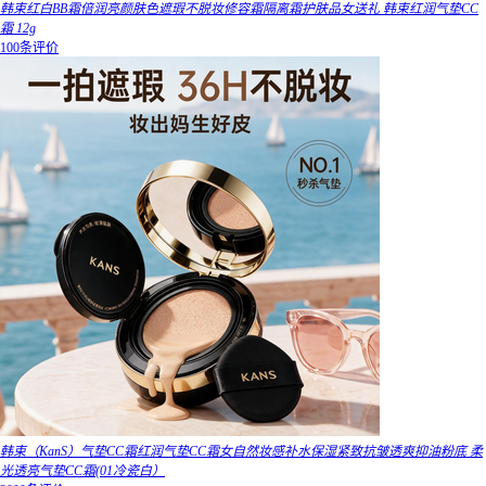
韩束红白BB霜倍润亮颜肤色遮瑕不脱妆修容霜隔离霜护肤品女送礼 韩束红润气垫CC
霜 12g
100条评价
韩束（KanS）气垫CC霜红润气垫CC霜女自然妆感补水保湿紧致抗皱透爽抑油粉底 柔
光透亮气垫CC霜(01冷瓷白）