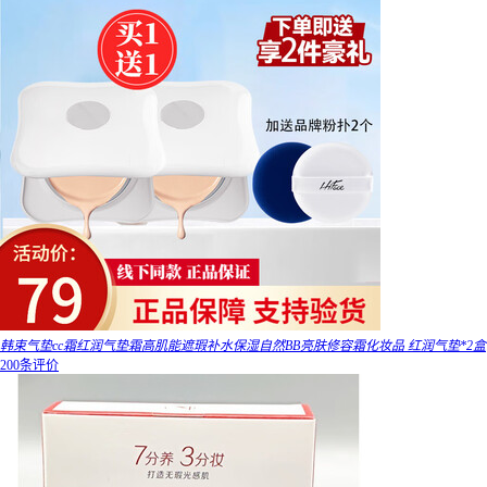
韩束气垫cc霜红润气垫霜高肌能遮瑕补水保湿自然BB亮肤修容霜化妆品 红润气垫*2盒
200条评价