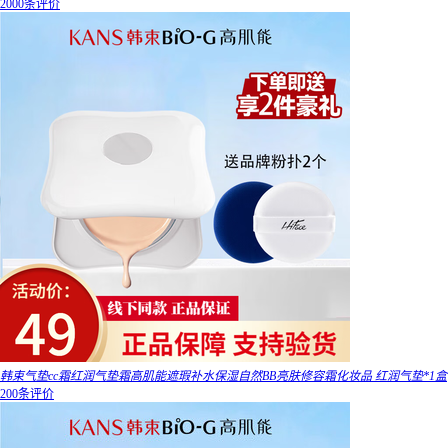
2000条评价
韩束气垫cc霜红润气垫霜高肌能遮瑕补水保湿自然BB亮肤修容霜化妆品 红润气垫*1盒
200条评价