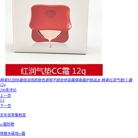
韩束红白BB霜倍润亮颜肤色遮瑕不脱妆修容霜隔离霜护肤品女 韩束红润气垫CC霜
12g
200条评价
上一页
1/1
下一页
京东佰草集粉底
cc霜防晒
倩碧水磁场cc霜