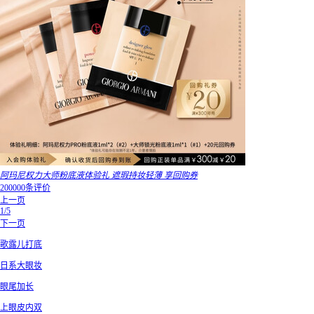
阿玛尼权力大师粉底液体验礼 遮瑕持妆轻薄 享回购券
200000条评价
上一页
1/5
下一页
歌露儿打底
日系大眼妆
眼尾加长
上眼皮内双