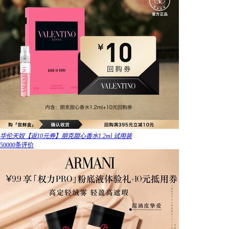
华伦天奴【返10元券】朋克甜心香水1.2ml 试用装
50000条评价