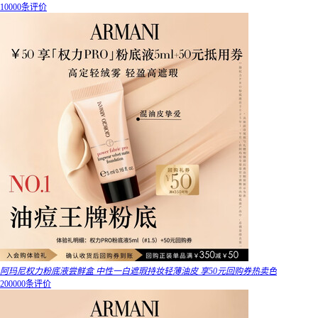
10000条评价
阿玛尼权力粉底液尝鲜盒 中性一白遮瑕持妆轻薄油皮 享50元回购券热卖色
200000条评价