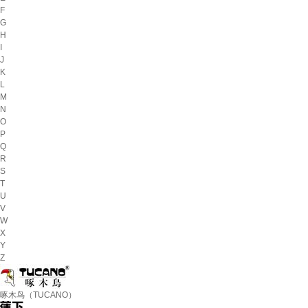
F
G
H
I
J
K
L
M
N
O
P
Q
R
S
T
U
V
W
X
Y
Z
啄木鸟（TUCANO）