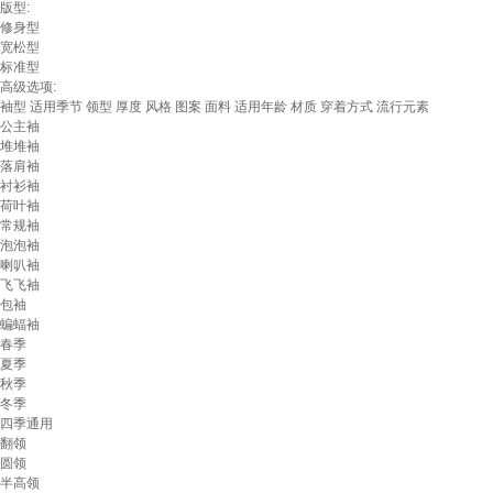
版型:
修身型
宽松型
标准型
高级选项:
袖型
适用季节
领型
厚度
风格
图案
面料
适用年龄
材质
穿着方式
流行元素
公主袖
堆堆袖
落肩袖
衬衫袖
荷叶袖
常规袖
泡泡袖
喇叭袖
飞飞袖
包袖
蝙蝠袖
春季
夏季
秋季
冬季
四季通用
翻领
圆领
半高领