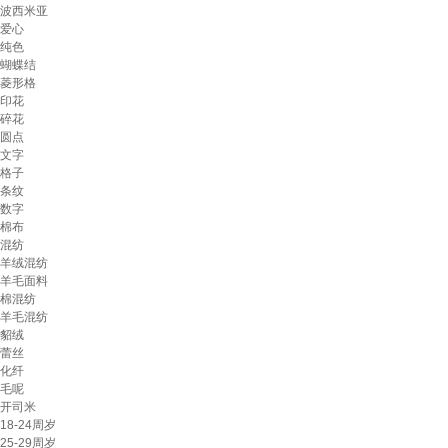
波西米亚
爱心
纯色
蝴蝶结
菱形格
印花
碎花
圆点
文字
格子
条纹
数字
棉布
混纺
羊绒混纺
羊毛面料
棉混纺
羊毛混纺
貂绒
蕾丝
化纤
毛呢
开司米
18-24周岁
25-29周岁