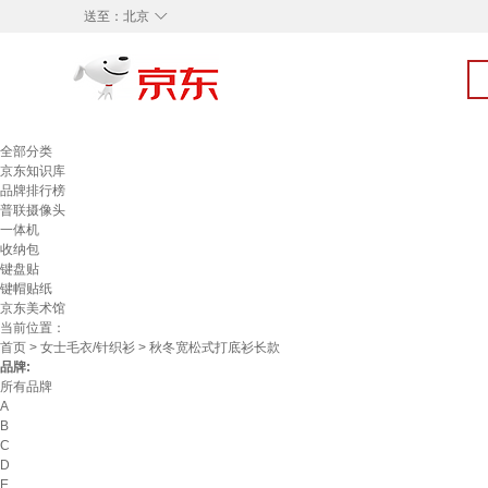
◇
送至：
北京
全部分类
京东知识库
品牌排行榜
普联摄像头
一体机
收纳包
键盘贴
键帽贴纸
京东美术馆
当前位置：
首页
>
女士毛衣/针织衫
> 秋冬宽松式打底衫长款
品牌:
所有品牌
A
B
C
D
E