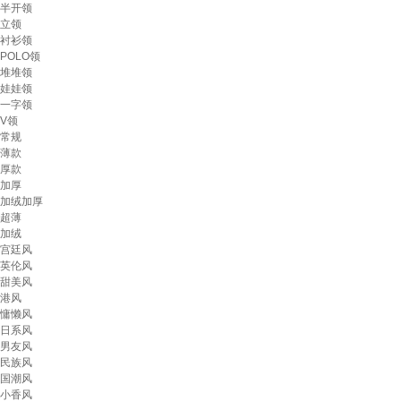
半开领
立领
衬衫领
POLO领
堆堆领
娃娃领
一字领
V领
常规
薄款
厚款
加厚
加绒加厚
超薄
加绒
宫廷风
英伦风
甜美风
港风
慵懒风
日系风
男友风
民族风
国潮风
小香风