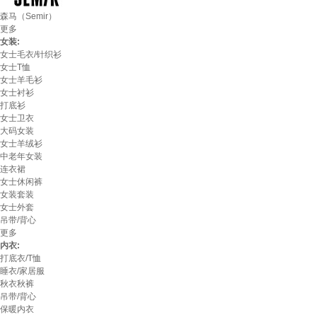
森马（Semir）
更多
女装:
女士毛衣/针织衫
女士T恤
女士羊毛衫
女士衬衫
打底衫
女士卫衣
大码女装
女士羊绒衫
中老年女装
连衣裙
女士休闲裤
女装套装
女士外套
吊带/背心
更多
内衣:
打底衣/T恤
睡衣/家居服
秋衣秋裤
吊带/背心
保暖内衣