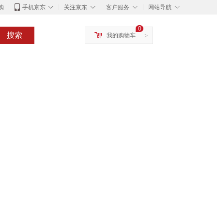
◇
◇
◇
◇
购
手机京东
关注京东
客户服务
网站导航
0
搜索
我的购物车
>