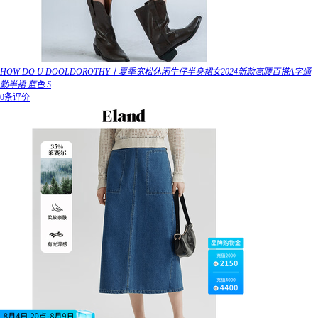
HOW DO U DOOLDOROTHY丨夏季宽松休闲牛仔半身裙女2024新款高腰百搭A字通
勤半裙 蓝色 S
0条评价