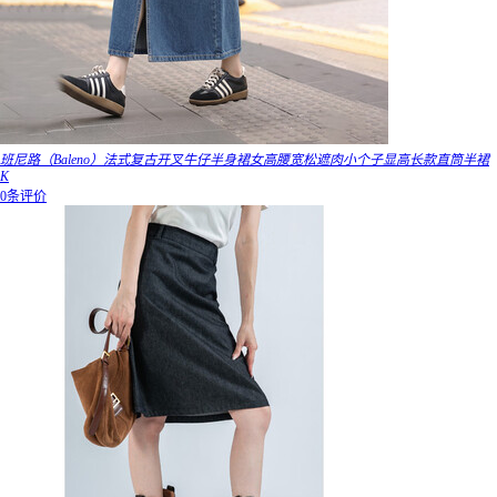
班尼路（Baleno）法式复古开叉牛仔半身裙女高腰宽松遮肉小个子显高长款直筒半裙
K
0条评价