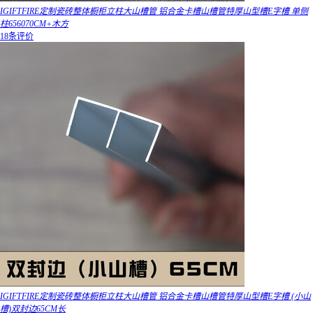
IGIFTFIRE定制瓷砖整体橱柜立柱大山槽管 铝合金卡槽山槽管特厚山型槽E字槽 单侧
柱656070CM+木方
18条评价
IGIFTFIRE定制瓷砖整体橱柜立柱大山槽管 铝合金卡槽山槽管特厚山型槽E字槽 (小山
槽)双封边65CM长