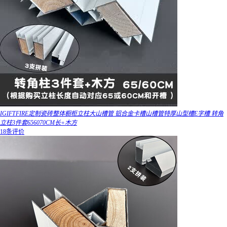
IGIFTFIRE定制瓷砖整体橱柜立柱大山槽管 铝合金卡槽山槽管特厚山型槽E字槽 转角
立柱3件套656070CM长+木方
18条评价