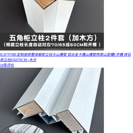
IGIFTFIRE定制瓷砖整体橱柜立柱大山槽管 铝合金卡槽山槽管特厚山型槽E字槽 砖石
柜立柱656070CM+木方
18条评价