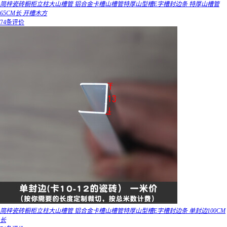
简梓瓷砖橱柜立柱大山槽管 铝合金卡槽山槽管特厚山型槽E字槽封边条 特厚山槽管
65CM长 开槽木方
74条评价
简梓瓷砖橱柜立柱大山槽管 铝合金卡槽山槽管特厚山型槽E字槽封边条 单封边100CM
长