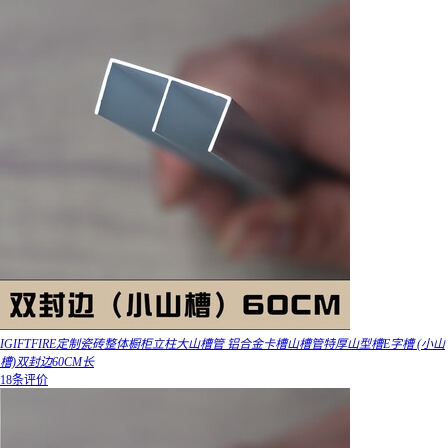
IGIFTFIRE定制瓷砖整体橱柜立柱大山槽管 铝合金卡槽山槽管特厚山型槽E字槽 (小山
槽)双封边60CM长
18条评价