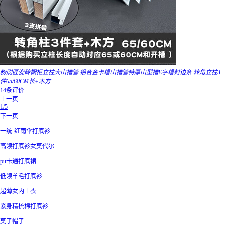
粉刷匠瓷砖橱柜立柱大山槽管 铝合金卡槽山槽管特厚山型槽E字槽封边条 转角立柱3
件65/60CM长+木方
14条评价
上一页
1/5
下一页
一统·红雨伞打底衫
高领打底衫女莫代尔
pu卡通打底裙
低领羊毛打底衫
超薄女内上衣
紧身精梳棉打底衫
莫子帽子