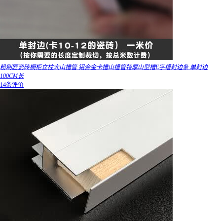
粉刷匠瓷砖橱柜立柱大山槽管 铝合金卡槽山槽管特厚山型槽E字槽封边条 单封边
100CM长
14条评价