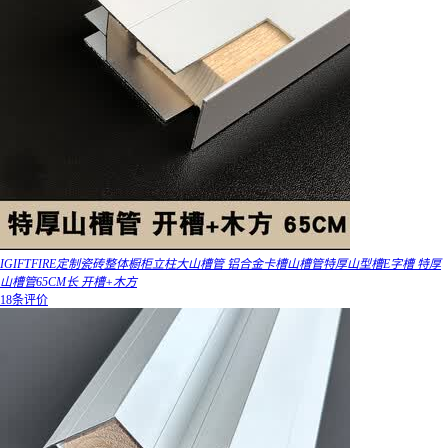
IGIFTFIRE定制瓷砖整体橱柜立柱大山槽管 铝合金卡槽山槽管特厚山型槽E字槽 特厚
山槽管65CM长 开槽+木方
18条评价