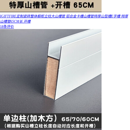
IGIFTFIRE定制瓷砖整体橱柜立柱大山槽管 铝合金卡槽山槽管特厚山型槽E字槽 特厚
山槽管65CM长 开槽
18条评价