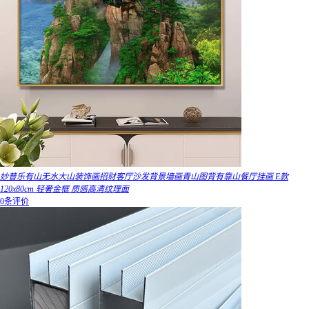
妙普乐有山无水大山装饰画招财客厅沙发背景墙画青山图背有靠山餐厅挂画 E款
120x80cm 轻奢金框 质感高清纹理面
0条评价