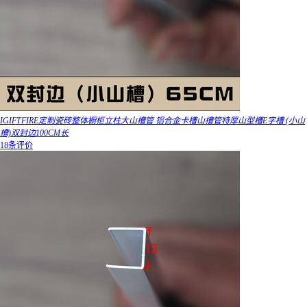
IGIFTFIRE定制瓷砖整体橱柜立柱大山槽管 铝合金卡槽山槽管特厚山型槽E字槽 (小山
槽)双封边100CM长
18条评价