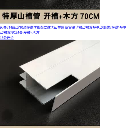
IGIFTFIRE定制瓷砖整体橱柜立柱大山槽管 铝合金卡槽山槽管特厚山型槽E字槽 特厚
山槽管70CM长 开槽+木方
18条评价