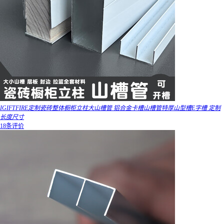
IGIFTFIRE定制瓷砖整体橱柜立柱大山槽管 铝合金卡槽山槽管特厚山型槽E字槽 定制
长度尺寸
18条评价