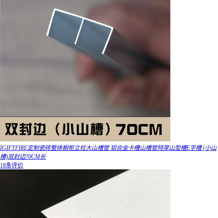
IGIFTFIRE定制瓷砖整体橱柜立柱大山槽管 铝合金卡槽山槽管特厚山型槽E字槽 (小山
槽)双封边70CM长
18条评价