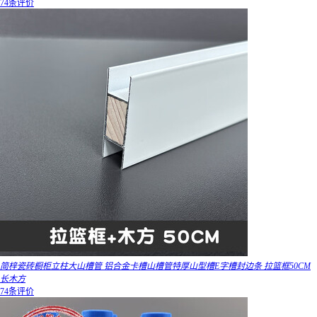
74条评价
简梓瓷砖橱柜立柱大山槽管 铝合金卡槽山槽管特厚山型槽E字槽封边条 拉篮框50CM
长木方
74条评价