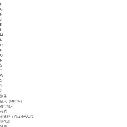
F
G
H
J
K
L
M
N
O
P
Q
R
S
T
W
X
Y
Z
浪莎
猫人（MiiOW）
都市丽人
芬腾
俞兆林（YUZHAOLIN）
莫代尔
雅鹿