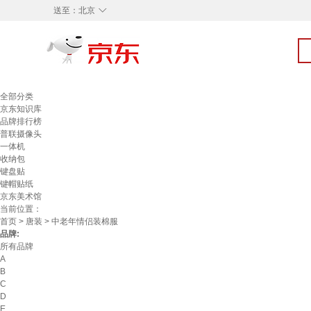
◇
送至：
北京
全部分类
京东知识库
品牌排行榜
普联摄像头
一体机
收纳包
键盘贴
键帽贴纸
京东美术馆
当前位置：
首页
>
唐装
> 中老年情侣装棉服
品牌:
所有品牌
A
B
C
D
E