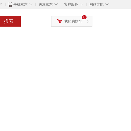
◇
◇
◇
◇
购
手机京东
关注京东
客户服务
网站导航
0
搜索
我的购物车
>