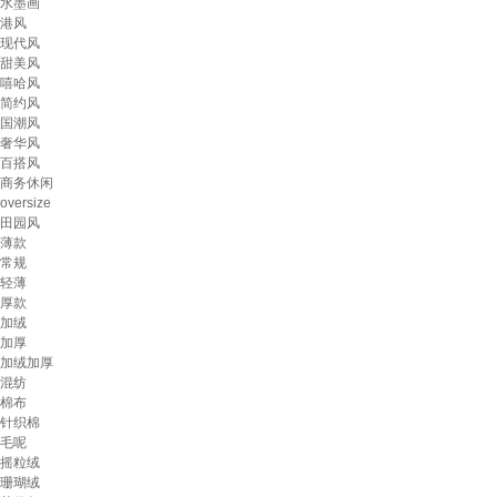
水墨画
港风
现代风
甜美风
嘻哈风
简约风
国潮风
奢华风
百搭风
商务休闲
oversize
田园风
薄款
常规
轻薄
厚款
加绒
加厚
加绒加厚
混纺
棉布
针织棉
毛呢
摇粒绒
珊瑚绒