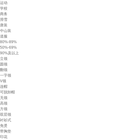
运动
学校
商务
滑雪
唐装
中山装
道服
80%-89%
50%-69%
90%及以上
立领
圆领
翻领
一字领
V领
连帽
可脱卸帽
无领
高领
方领
双层领
衬衫式
免烫
带胸垫
印花