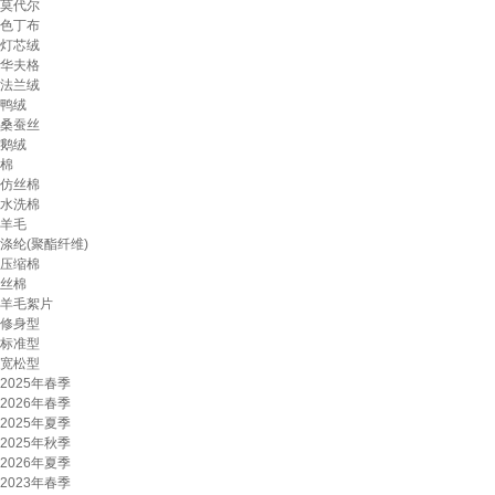
莫代尔
色丁布
灯芯绒
华夫格
法兰绒
鸭绒
桑蚕丝
鹅绒
棉
仿丝棉
水洗棉
羊毛
涤纶(聚酯纤维)
压缩棉
丝棉
羊毛絮片
修身型
标准型
宽松型
2025年春季
2026年春季
2025年夏季
2025年秋季
2026年夏季
2023年春季