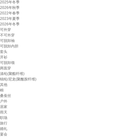
2025年冬季
2026年秋季
2022年春季
2023年夏季
2026年冬季
可外穿
不可外穿
可脱卸袖
可脱卸内胆
套头
开衫
可脱卸领
两面穿
涤纶(聚酯纤维)
锦纶/尼龙(聚酰胺纤维)
其他
棉
桑蚕丝
户外
居家
雨天
职场
旅行
婚礼
宴会