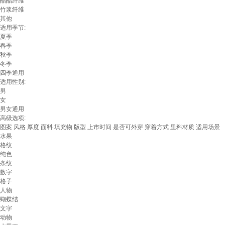
醋酯纤维
竹浆纤维
其他
适用季节:
夏季
春季
秋季
冬季
四季通用
适用性别:
男
女
男女通用
高级选项:
图案
风格
厚度
面料
填充物
版型
上市时间
是否可外穿
穿着方式
里料材质
适用场景
水果
格纹
纯色
条纹
数字
格子
人物
蝴蝶结
文字
动物