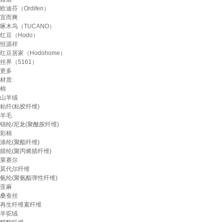
欧迪芬（Ordifen）
宜而爽
啄木鸟（TUCANO）
红豆（Hodo）
恒源祥
红豆居家（Hodohome）
丝界（5161）
更多
材质:
棉
山羊绒
粘纤(粘胶纤维)
羊毛
锦纶/尼龙(聚酰胺纤维)
彩棉
涤纶(聚酯纤维)
腈纶(聚丙烯腈纤维)
莱赛尔
莫代尔纤维
氨纶(聚氨酯弹性纤维)
亚麻
桑蚕丝
再生纤维素纤维
羊驼绒