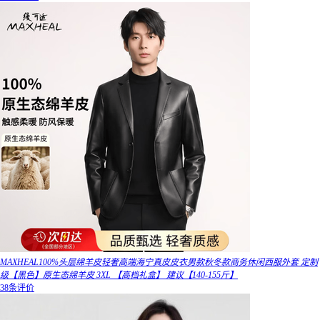
MAXHEAL100%头层绵羊皮轻奢高端海宁真皮皮衣男款秋冬款商务休闲西服外套 定制
级【黑色】原生态绵羊皮 3XL 【高档礼盒】 建议【140-155斤】
38条评价