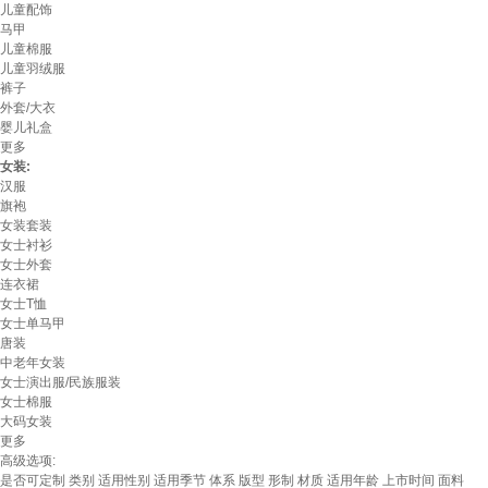
儿童配饰
马甲
儿童棉服
儿童羽绒服
裤子
外套/大衣
婴儿礼盒
更多
女装:
汉服
旗袍
女装套装
女士衬衫
女士外套
连衣裙
女士T恤
女士单马甲
唐装
中老年女装
女士演出服/民族服装
女士棉服
大码女装
更多
高级选项:
是否可定制
类别
适用性别
适用季节
体系
版型
形制
材质
适用年龄
上市时间
面料