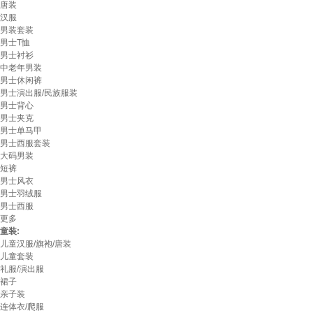
唐装
汉服
男装套装
男士T恤
男士衬衫
中老年男装
男士休闲裤
男士演出服/民族服装
男士背心
男士夹克
男士单马甲
男士西服套装
大码男装
短裤
男士风衣
男士羽绒服
男士西服
更多
童装:
儿童汉服/旗袍/唐装
儿童套装
礼服/演出服
裙子
亲子装
连体衣/爬服