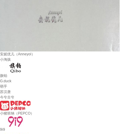
安妮优儿（Anneyol）
小淘孩
旗铂
G.duck
萌乎
苏汉唐
今兮古兮
小猪班纳（PEPCO）
9i9