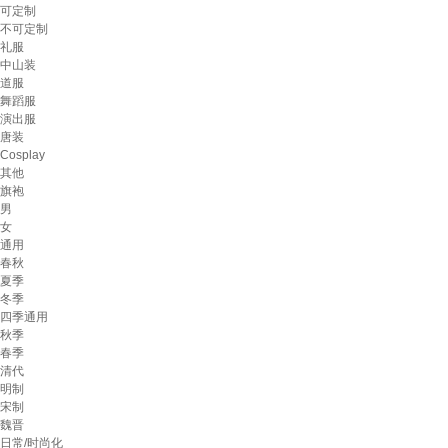
可定制
不可定制
礼服
中山装
道服
舞蹈服
演出服
唐装
Cosplay
其他
旗袍
男
女
通用
春秋
夏季
冬季
四季通用
秋季
春季
清代
明制
宋制
魏晋
日常/时尚化