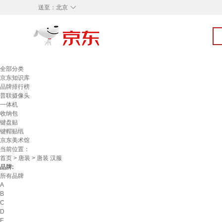
◇
送至：
北京
全部分类
京东知识库
品牌排行榜
普联摄像头
一体机
收纳包
键盘贴
键帽贴纸
京东美术馆
当前位置：
首页
>
唐装
> 唐装 汉服
品牌:
所有品牌
A
B
C
D
E