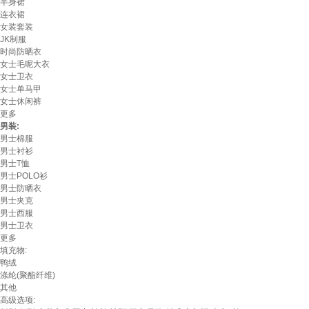
半身裙
连衣裙
女装套装
JK制服
时尚防晒衣
女士毛呢大衣
女士卫衣
女士单马甲
女士休闲裤
更多
男装:
男士棉服
男士衬衫
男士T恤
男士POLO衫
男士防晒衣
男士夹克
男士西服
男士卫衣
更多
填充物:
鸭绒
涤纶(聚酯纤维)
其他
高级选项: