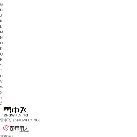
G
H
J
K
L
M
N
O
P
Q
R
S
T
U
V
W
X
Y
Z
雪中飞（SNOWFLYING）
都市丽人