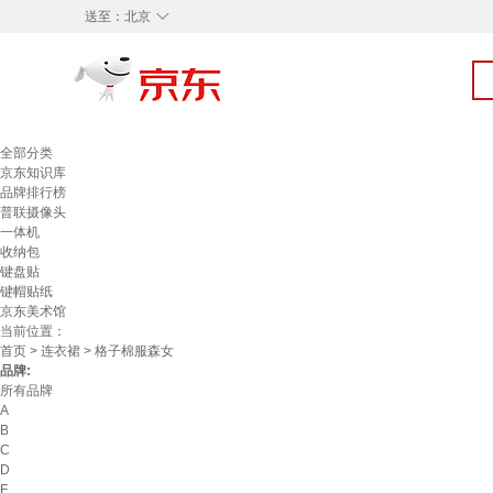
◇
送至：
北京
全部分类
京东知识库
品牌排行榜
普联摄像头
一体机
收纳包
键盘贴
键帽贴纸
京东美术馆
当前位置：
首页
>
连衣裙
> 格子棉服森女
品牌:
所有品牌
A
B
C
D
F