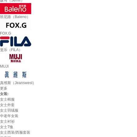
森马（Semir）
班尼路（Baleno）
FOX.G
斐乐（FILA）
MUJI
真维斯（Jeanswest）
更多
女装:
女士棉服
女士外套
女士羽绒服
中老年女装
女士衬衫
女士T恤
女士西装/西服套装