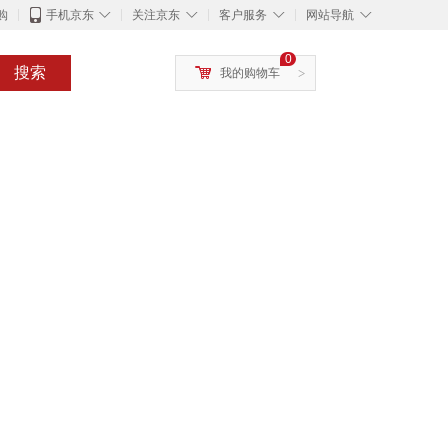
◇
◇
◇
◇
购
手机京东
关注京东
客户服务
网站导航
0
搜索
我的购物车
>