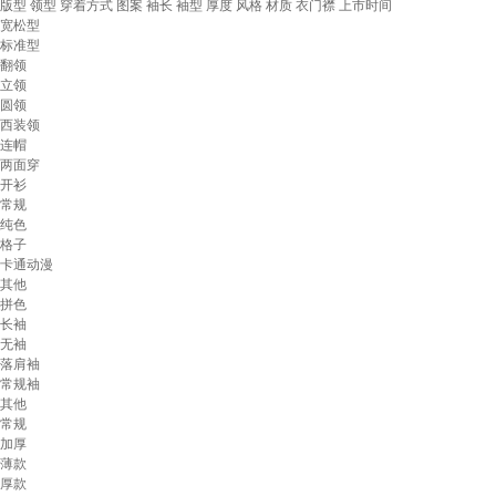
版型
领型
穿着方式
图案
袖长
袖型
厚度
风格
材质
衣门襟
上市时间
宽松型
标准型
翻领
立领
圆领
西装领
连帽
两面穿
开衫
常规
纯色
格子
卡通动漫
其他
拼色
长袖
无袖
落肩袖
常规袖
其他
常规
加厚
薄款
厚款