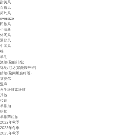
甜美风
百搭风
简约风
oversize
民族风
小清新
休闲风
通勤风
中国风
棉
羊毛
涤纶(聚酯纤维)
锦纶/尼龙(聚酰胺纤维)
腈纶(聚丙烯腈纤维)
莱赛尔
亚麻
再生纤维素纤维
其他
拉链
单排扣
暗扣
单排两粒扣
2022年秋季
2023年冬季
2025年秋季