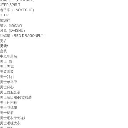
JEEP SPIRIT
老爷车（LAOYECHE）
JEEP
恒源祥
猫人（MiiOW）
袋鼠（DAISHU）
红蜻蜓（RED DRAGONFLY）
更多
男装:
唐装
中老年男装
男士T恤
男士夹克
男装套装
男士衬衫
男士单马甲
男士背心
男士西服套装
男士演出服/民族服装
男士休闲裤
男士羽绒服
男士棉服
男士毛衣/针织衫
男士毛呢大衣