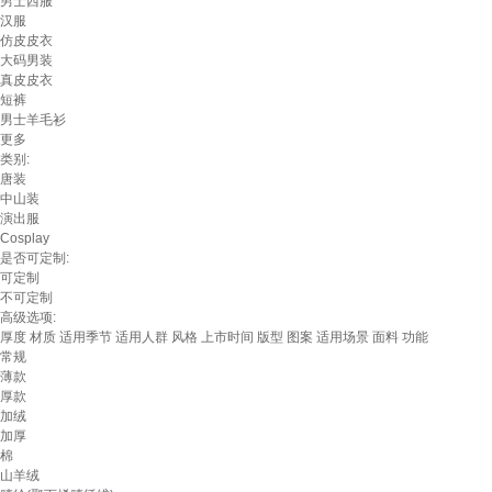
男士西服
汉服
仿皮皮衣
大码男装
真皮皮衣
短裤
男士羊毛衫
更多
类别:
唐装
中山装
演出服
Cosplay
是否可定制:
可定制
不可定制
高级选项:
厚度
材质
适用季节
适用人群
风格
上市时间
版型
图案
适用场景
面料
功能
常规
薄款
厚款
加绒
加厚
棉
山羊绒