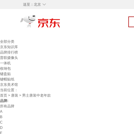
◇
送至：
北京
全部分类
京东知识库
品牌排行榜
普联摄像头
一体机
收纳包
键盘贴
键帽贴纸
京东美术馆
当前位置：
首页
>
唐装
> 男士唐装中老年款
品牌:
所有品牌
A
B
C
D
F