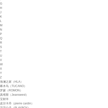
G
H
J
K
L
M
N
P
Q
R
S
T
U
V
W
X
Y
Z
海澜之家（HLA）
啄木鸟（TUCANO）
罗蒙（ROMON）
真维斯（Jeanswest）
宝财羊
皮尔卡丹（pierre cardin）
花花公子（PLAYBOY）