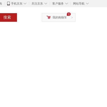
◇
◇
◇
◇
购
手机京东
关注京东
客户服务
网站导航
0
搜索
我的购物车
>