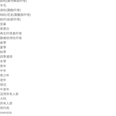
腈纶(聚丙烯腈纤维)
羊毛
涤纶(聚酯纤维)
锦纶/尼龙(聚酰胺纤维)
粘纤(粘胶纤维)
亚麻
莱赛尔
再生纤维素纤维
聚烯烃弹性纤维
春季
夏季
秋季
四季通用
冬季
青年
中年
青少年
老年
情侣
中老年
适用所有人群
大码
所有人群
简约风
oversize