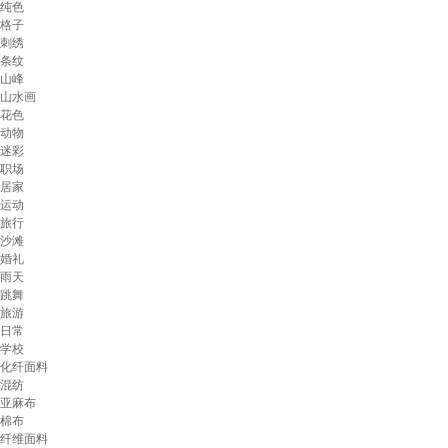
纯色
格子
刺绣
条纹
山峰
山水画
花色
动物
迷彩
职场
居家
运动
旅行
沙滩
婚礼
雨天
跳舞
旅游
日常
学校
化纤面料
混纺
亚麻布
棉布
纤维面料