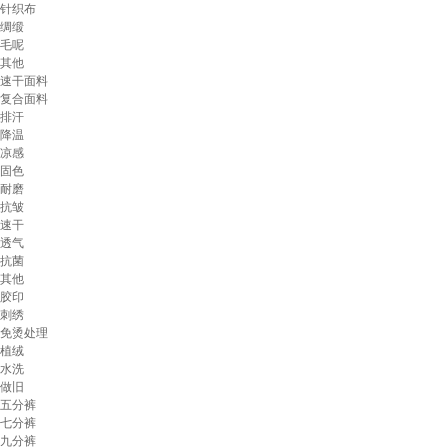
针织布
绸缎
毛呢
其他
速干面料
复合面料
排汗
降温
凉感
固色
耐磨
抗皱
速干
透气
抗菌
其他
胶印
刺绣
免烫处理
植绒
水洗
做旧
五分裤
七分裤
九分裤