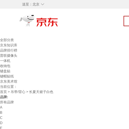
◇
送至：
北京
全部分类
京东知识库
品牌排行榜
普联摄像头
一体机
收纳包
键盘贴
键帽贴纸
京东美术馆
当前位置：
首页
>
吊带/背心
> 长夏天裙子白色
品牌:
所有品牌
A
B
C
D
E