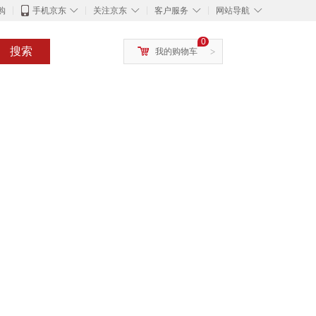
◇
◇
◇
◇
购
手机京东
关注京东
客户服务
网站导航
0
搜索
我的购物车
>