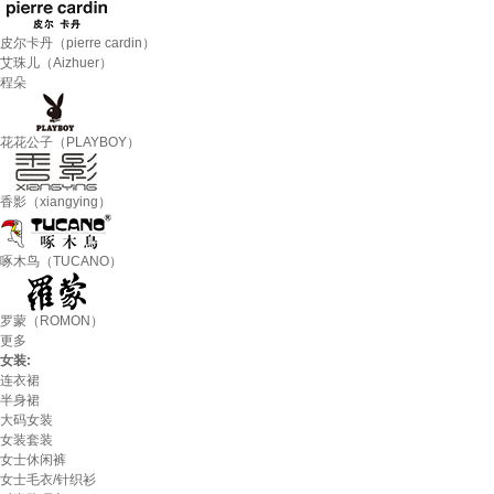
皮尔卡丹（pierre cardin）
艾珠儿（Aizhuer）
程朵
花花公子（PLAYBOY）
香影（xiangying）
啄木鸟（TUCANO）
罗蒙（ROMON）
更多
女装:
连衣裙
半身裙
大码女装
女装套装
女士休闲裤
女士毛衣/针织衫