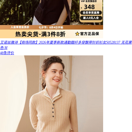
艾诺丝雅诗【商场同款】2026年夏季新款通勤醋纤多穿飘带针织衫女50528137 无花果
色 M
48条评价