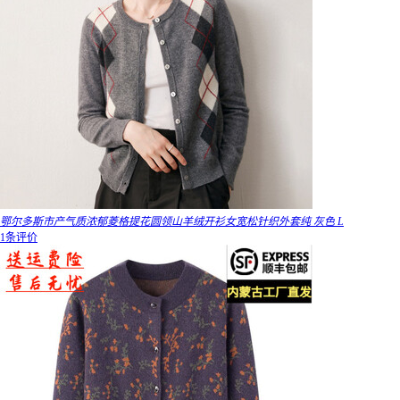
鄂尔多斯市产气质浓郁菱格提花圆领山羊绒开衫女宽松针织外套纯 灰色 L
1条评价