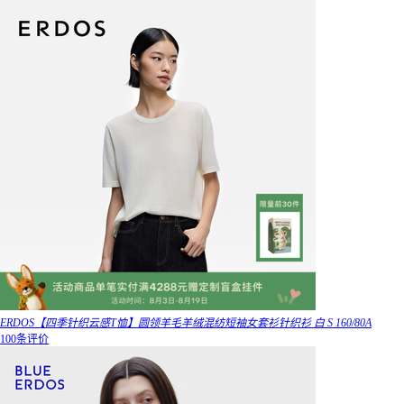
ERDOS【四季针织云感T恤】圆领羊毛羊绒混纺短袖女套衫针织衫 白 S 160/80A
100条评价