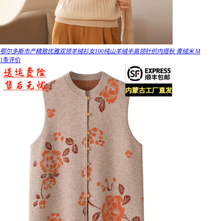
鄂尔多斯市产精致优雅双领羊绒衫女100纯山羊绒半高领针织内搭秋 青绒米 M
1条评价