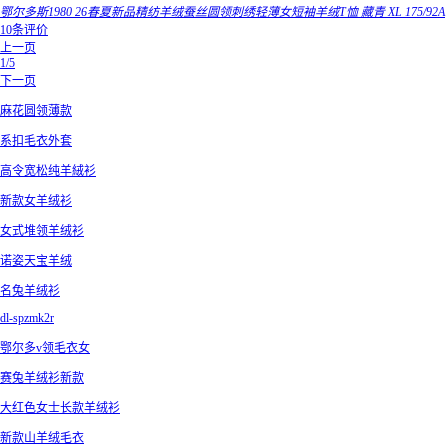
鄂尔多斯1980 26春夏新品精纺羊绒蚕丝圆领刺绣轻薄女短袖羊绒T恤 藏青 XL 175/92A
10条评价
上一页
1/5
下一页
麻花圆领薄款
系扣毛衣外套
高令宽松纯羊絨衫
新款女羊绒衫
女式堆领羊绒衫
诺姿天宝羊绒
名兔羊绒衫
dl-spzmk2r
鄂尔多v领毛衣女
赛兔羊绒衫新款
大红色女士长款羊绒衫
新款山羊绒毛衣