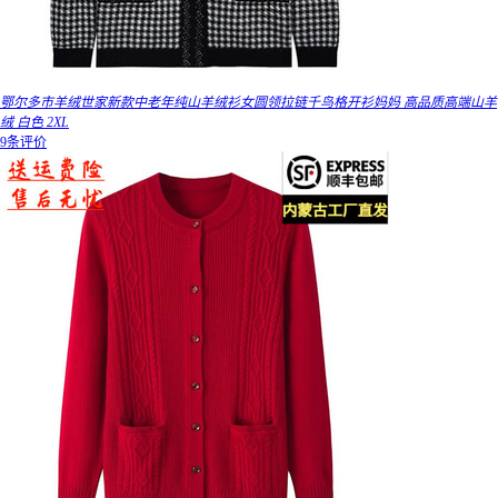
鄂尔多市羊绒世家新款中老年纯山羊绒衫女圆领拉链千鸟格开衫妈妈 高品质高端山羊
绒 白色 2XL
9条评价