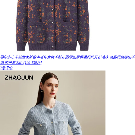
鄂尔多市羊绒世家新款中老年女纯羊绒衫圆领加厚保暖妈妈开衫毛衣 高品质高端山羊
绒 茄子紫 2XL [120-130斤]
7条评价