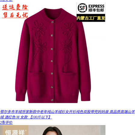
鄂尔多市羊绒世家新款中老年纯山羊绒衫女开衫纯色双股带兜妈妈装 高品质高端山羊
绒 酒红色 M 女款 【100斤以下】
2条评价