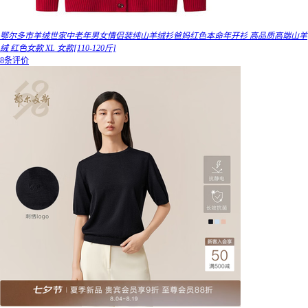
鄂尔多市羊绒世家中老年男女情侣装纯山羊绒衫爸妈红色本命年开衫 高品质高端山羊
绒 红色女款 XL 女款[110-120斤]
8条评价