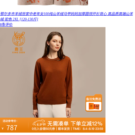
鄂尔多市羊绒世家中老年女100纯山羊绒马甲妈妈加厚圆领开衫背心 高品质高端山羊
绒 驼色 2XL [120-130斤]
8条评价