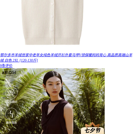
鄂尔多市羊绒世家中老年女纯色羊绒开衫外套马甲V领保暖妈妈背心 高品质高端山羊
绒 白色 2XL [120-130斤]
9条评价