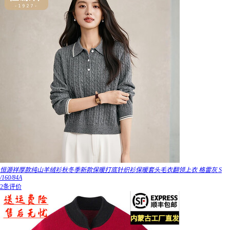
恒源祥厚款纯山羊绒衫秋冬季新款保暖打底针织衫保暖套头毛衣翻领上衣 格雷灰 S
/160/84A
2条评价