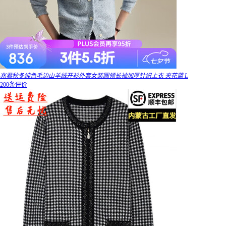
兆君秋冬纯色毛边山羊绒开衫外套女装圆领长袖加厚针织上衣 夹花蓝 L
200条评价