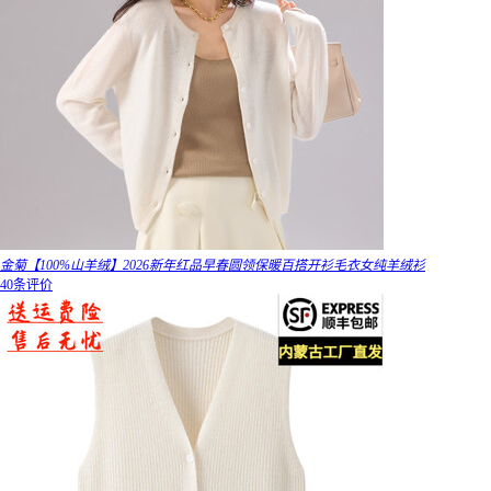
金菊【100%山羊绒】2026新年红品早春圆领保暖百搭开衫毛衣女纯羊绒衫
40条评价