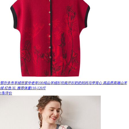
鄂尔多市羊绒世家中老年100纯山羊绒衫坎肩开衫奶奶妈妈马甲背心 高品质高端山羊
绒 红色 XL 推荐体重110-120斤
1条评价