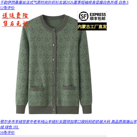
千韵伊然桑蚕丝法式气质时尚针织衫女装2026夏季短袖修身显瘦白色外搭 白色 S
12条评价
鄂尔多市羊绒世家中老年纯山羊绒衫女圆领加厚口袋妈妈奶奶装大码 高品质高端山羊
绒 绿色 3XL
10条评价