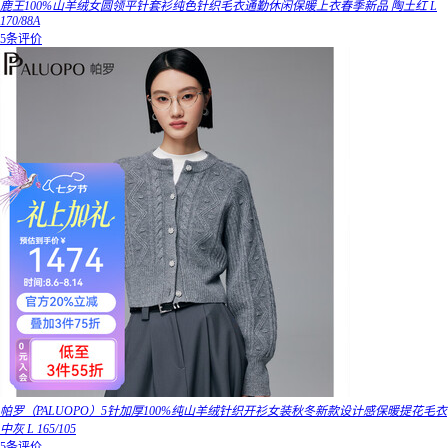
鹿王100%山羊绒女圆领平针套衫纯色针织毛衣通勤休闲保暖上衣春季新品 陶土红 L
170/88A
5条评价
帕罗（PALUOPO）5针加厚100%纯山羊绒针织开衫女装秋冬新款设计感保暖提花毛衣
中灰 L 165/105
5条评价