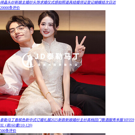
缔晶头纱新娘主婚纱头饰求婚仪式感拍照道具结婚领证登记蝴蝶结次日达
20000条评价
泰勒马丁香槟色新中式订婚礼服2025新款新娘婚纱主纱高档回门敬酒服秀禾服 HF059
XL (高160重110-120)
500条评价