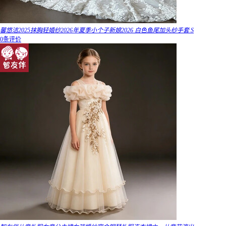
馨悠洁2025抹胸轻婚纱2026年夏季小个子新娘2026 白色鱼尾加头纱手套 S
0条评价