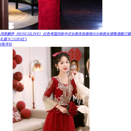
鸿思麟伊（HONGSILINYI）红色考国风新中式长款改良旗袍2026新款女感敬酒服订婚
礼服 SC23283红 S
0条评价