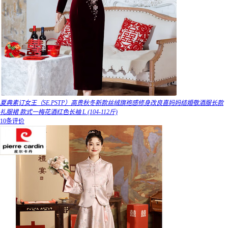
夏典素订女王（SE.PSTP）高贵秋冬新款丝绒旗袍感修身改良喜妈妈结婚敬酒服长款
礼服裙 款式一梅花酒红色长袖 L (104-112斤)
10条评价