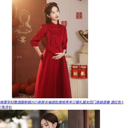
映雯孕妇敬酒服新娘2025新款长袖遮肚旗袍秀禾订婚礼服女回门高级感春 酒红色 S
7条评价