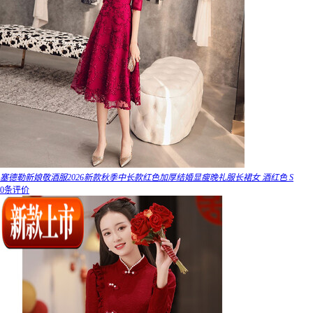
塞德勒新娘敬酒服2026新款秋季中长款红色加厚结婚显瘦晚礼服长裙女 酒红色 S
0条评价