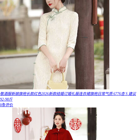
敬酒服新娘旗袍长款红色2026新款结婚订婚礼服连衣裙旗袍日常气质 6776杏 S 建议
92-98斤
0条评价