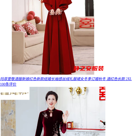
玛菲萱敬酒服新娘红色新款结婚长袖感丝绒礼服裙女冬季订婚秋冬 酒红色长款 2XL
100条评价