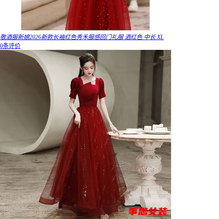
敬酒服新娘2026新款长袖红色秀禾服感回门礼服 酒红色 中长 XL
0条评价