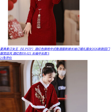
夏典素订女王（SE.PSTP）酒红色旗袍中式敬酒服新娘长袖订婚礼服女2026新款回门
服宫廷风 酒红色YH-021 长袖中长款 S
21条评价