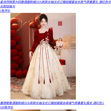
星沫然映雯大码敬酒服新娘2026新款长袖法式订婚结婚宴会长款气质春夏礼 酒红色中
长款短袖 M
1条评价
塞德勒敬酒服新娘2026新款长袖法式订婚结婚宴会高端气质春夏礼服女 酒红色 L
100条评价