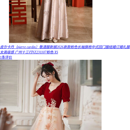
皮尔卡丹（pierre cardin）敬酒服新娘2026新款粉色长袖旗袍中式回门服结婚订婚礼服
女高级感 广州十三行YZ231107粉色 XS
1条评价