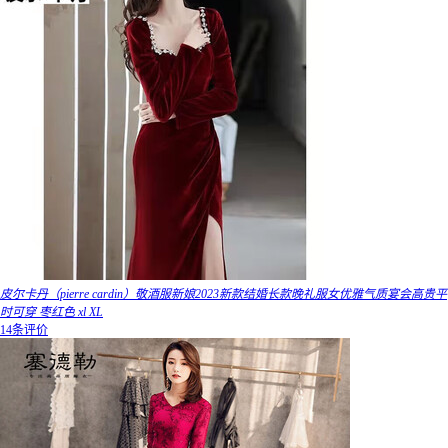
皮尔卡丹（pierre cardin）敬酒服新娘2023新款结婚长款晚礼服女优雅气质宴会高贵平
时可穿 枣红色 xl XL
14条评价