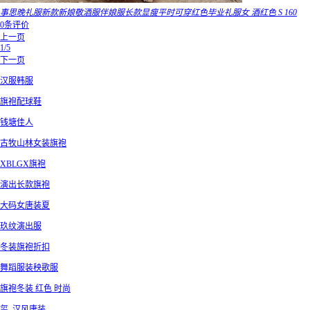
事思晚礼服新款新娘敬酒服伴娘服长款显瘦平时可穿红色毕业礼服女 酒红色 S 160
0条评价
上一页
1/5
下一页
汉服韩服
旗袍配球鞋
钱塘佳人
古牧山林女装旗袍
XBLGX旗袍
演出长款旗袍
大码女唐装夏
玖纹演出服
冬装旗袍折扣
舞蹈服装秧歌服
旗袍冬装 红色 时尚
玺_汉风唐装