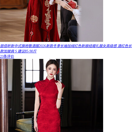
丽佰昕新中式旗袍敬酒服2026新款冬季长袖加绒红色新娘结婚礼服女高级感 酒红色长
款加披肩 S 建议85-90斤
23条评价