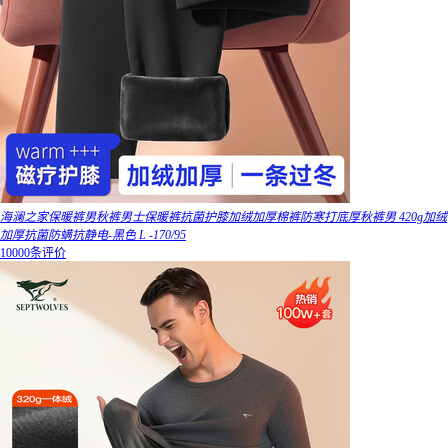
海澜之家保暖裤男秋裤男士保暖裤抗菌护膝加绒加厚棉裤防寒打底厚秋裤男 420g加绒
加厚抗菌防螨抗静电-黑色 L -170/95
10000条评价