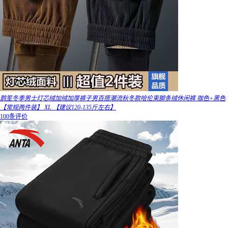
鹊笙冬季男士灯芯绒加绒加厚裤子男百搭潮流秋冬款哈伦束脚条绒休闲裤 咖色+黑色
【常规两件装】 XL 【建议120-135斤左右】
100条评价