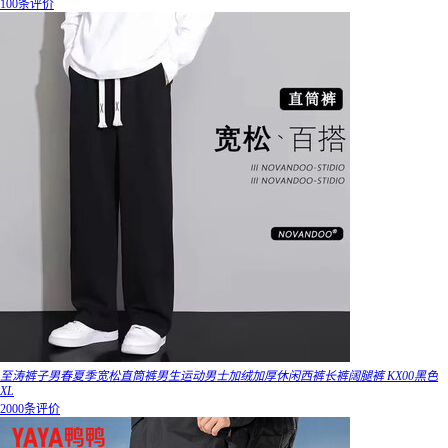
100条评价
至涛裤子男春夏季宽松直筒裤男生运动男士加绒加厚休闲西裤长裤阔腿裤 KX00黑色
XL
2000条评价