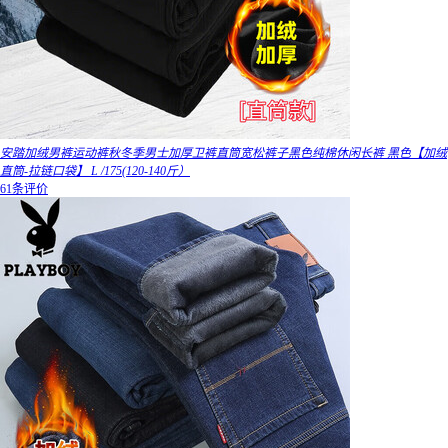
安踏加绒男裤运动裤秋冬季男士加厚卫裤直筒宽松裤子黑色纯棉休闲长裤 黑色【加绒
直筒-拉链口袋】 L /175(120-140斤）
61条评价