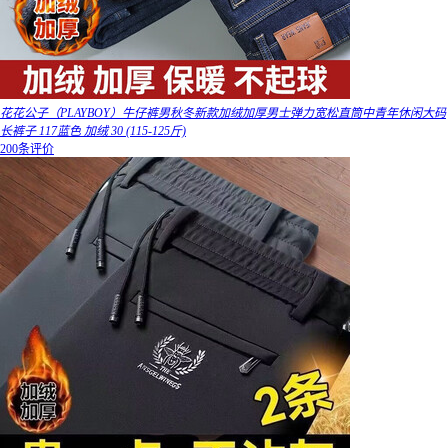
花花公子（PLAYBOY）牛仔裤男秋冬新款加绒加厚男士弹力宽松直筒中青年休闲大码
长裤子 117蓝色 加绒 30 (115-125斤)
200条评价