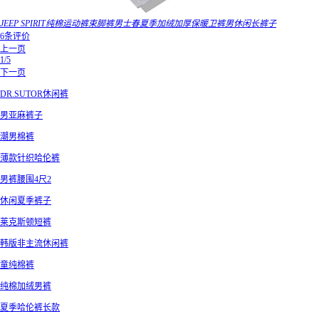
JEEP SPIRIT纯棉运动裤束脚裤男士春夏季加绒加厚保暖卫裤男休闲长裤子
6条评价
上一页
1/5
下一页
DR.SUTOR休闲裤
男亚麻裤子
潮男棉裤
薄款针织哈伦裤
男裤腰围4尺2
休闲夏季裤子
莱克斯顿短裤
韩版非主流休闲裤
童纯棉裤
纯棉加绒男裤
夏季哈伦裤长款