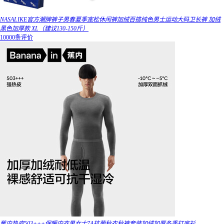
NASALIKE官方潮牌裤子男春夏季宽松休闲裤加绒百搭纯色男士运动大码卫长裤 加绒
黑色加厚款 XL（建议130-150斤）
10000条评价
蕉内热皮503+++保暖内衣男女士7A抗菌秋衣秋裤套装加绒加厚冬季打底衫