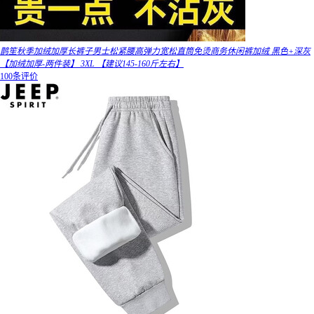
鹊笙秋季加绒加厚长裤子男士松紧腰高弹力宽松直筒免烫商务休闲裤加绒 黑色+深灰
【加绒加厚-两件装】 3XL 【建议145-160斤左右】
100条评价