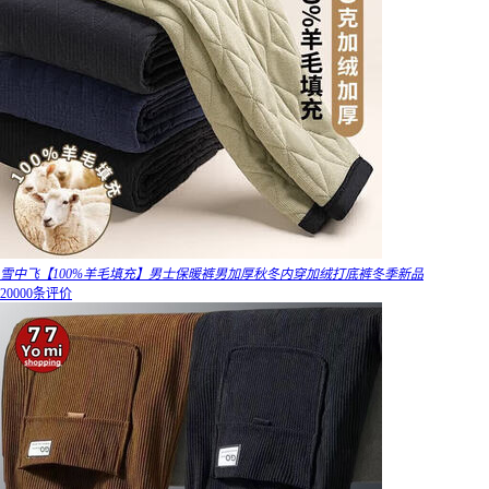
雪中飞【100%羊毛填充】男士保暖裤男加厚秋冬内穿加绒打底裤冬季新品
20000条评价