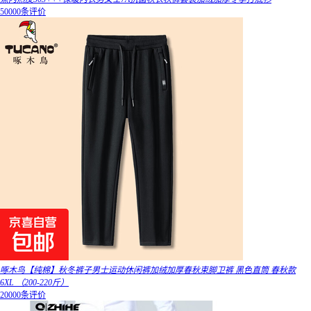
50000条评价
啄木鸟【纯棉】秋冬裤子男士运动休闲裤加绒加厚春秋束脚卫裤 黑色直筒 春秋款
6XL （200-220斤）
20000条评价