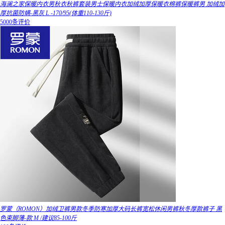
海澜之家保暖内衣男秋衣秋裤套装男士保暖内衣加绒加厚保暖衣棉裤保暖裤男 加绒加
厚抗菌防螨-黑灰 L -170/95(体重110-130斤)
5000条评价
罗蒙（ROMON）加绒卫裤男款冬季防寒加厚大码长裤宽松休闲男裤秋冬厚款裤子 黑
色束脚薄-款 M /建议85-100斤