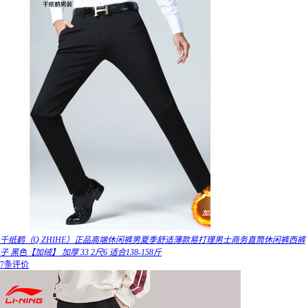
千纸鹤（Q ZHIHE）正品高端休闲裤男夏季舒适薄款易打理男士商务直筒休闲裤西裤
子 黑色【加绒】 加厚 33 2尺6 适合138-158斤
7条评价