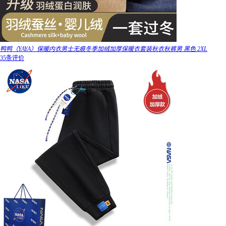
鸭鸭（YAYA）保暖内衣男士无痕冬季加绒加厚保暖衣套装秋衣秋裤男 黑色 2XL
35条评价