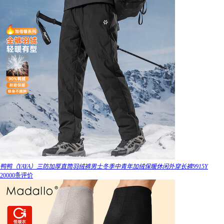
鸭鸭（YAYA）三防加厚直筒羽绒裤男士冬季中青年加绒保暖休闲外穿长裤9915Y
20000条评价