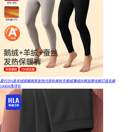
莫代尔A类羊绒保暖裤男发热内穿秋裤秋冬鹅绒薄绒衬裤加厚线裤打底毛裤
100000条评价