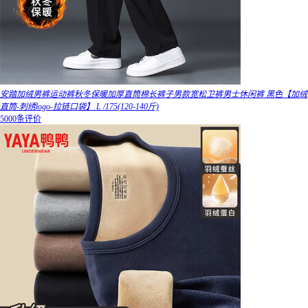
安踏加绒男裤运动裤秋冬保暖加厚直筒棉长裤子男款宽松卫裤男士休闲裤 黑色【加绒
直筒-刺绣logo-拉链口袋】 L /175(120-140斤)
5000条评价