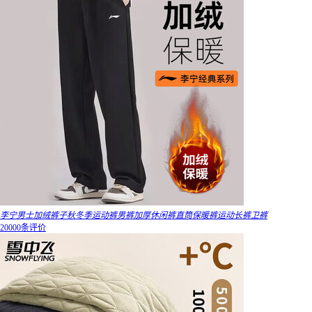
李宁男士加绒裤子秋冬季运动裤男裤加厚休闲裤直筒保暖裤运动长裤卫裤
20000条评价