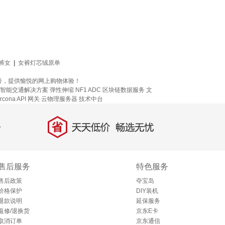
裤女
|
女裤灯芯绒原单
考，提供愉悦的网上购物体验！
智能交通解决方案
弹性伸缩
NF1 ADC
区块链数据服务
文
cona
API 网关
云物理服务器
技术中台
省
天天低价，畅选无忧
售后服务
特色服务
售后政策
夺宝岛
价格保护
DIY装机
退款说明
延保服务
返修/退换货
京东E卡
取消订单
京东通信