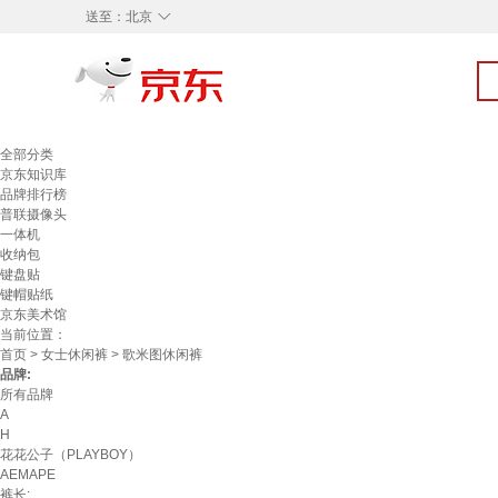
◇
送至：
北京
全部分类
京东知识库
品牌排行榜
普联摄像头
一体机
收纳包
键盘贴
键帽贴纸
京东美术馆
当前位置：
首页
>
女士休闲裤
> 歌米图休闲裤
品牌:
所有品牌
A
H
花花公子（PLAYBOY）
AEMAPE
裤长: