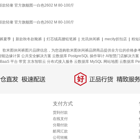
奢 官方旗舰图一白色2602 M 80-100斤
奢 官方旗舰图一白色2602 M 80-100斤
裤夏季
|
新款秋冬款靴裤
|
灯芯绒高腰铅笔裤
|
光讯休闲裤
|
mecity折扣店
|
粉短
、歌米图休闲裤图片品牌信息，为您选购歌米图休闲裤品牌商品提供全方位的价格参
智能边缘计算
公共安全解决方案
云数据库 PostgreSQL
操作审计
AI智慧门店解决方案
BaaS 平台
带宽
京东智联云
分布式接入服务
云数据库 MySQL
网站地图
云数据库 Per
好
直发，极速配送
正品行货，精致服务
支付方式
货到付款
在线支付
分期付款
邮局汇款
公司转账