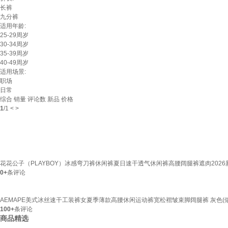
长裤
九分裤
适用年龄:
25-29周岁
30-34周岁
35-39周岁
40-49周岁
适用场景:
职场
日常
综合
销量
评论数
新品
价格
1
/
1
<
>
花花公子（PLAYBOY）冰感弯刀裤休闲裤夏日速干透气休闲裤高腰阔腿裤遮肉2026新款轻
0+
条评论
AEMAPE美式冰丝速干工装裤女夏季薄款高腰休闲运动裤宽松褶皱束脚阔腿裤 灰色(做工+面料
100+
条评论
商品精选