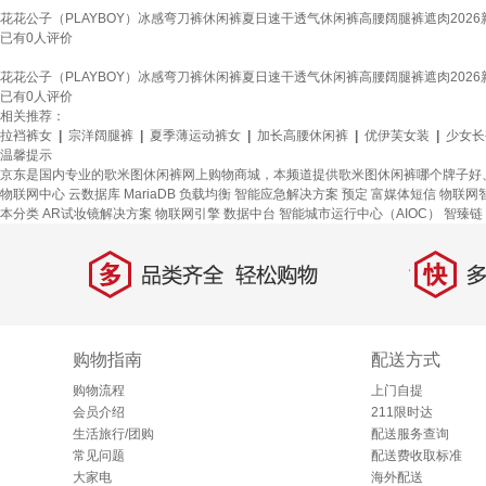
花花公子（PLAYBOY）冰感弯刀裤休闲裤夏日速干透气休闲裤高腰阔腿裤遮肉2026新款轻
已有
0
人评价
花花公子（PLAYBOY）冰感弯刀裤休闲裤夏日速干透气休闲裤高腰阔腿裤遮肉2026新款轻
已有
0
人评价
相关推荐：
拉裆裤女
|
宗洋阔腿裤
|
夏季薄运动裤女
|
加长高腰休闲裤
|
优伊芙女装
|
少女长
温馨提示
京东是国内专业的歌米图休闲裤网上购物商城，本频道提供歌米图休闲裤哪个牌子好
物联网中心
云数据库 MariaDB
负载均衡
智能应急解决方案
预定
富媒体短信
物联网
本分类
AR试妆镜解决方案
物联网引擎
数据中台
智能城市运行中心（AIOC）
智臻链 
多
快
品类齐全，轻松购物
多仓
购物指南
配送方式
购物流程
上门自提
会员介绍
211限时达
生活旅行/团购
配送服务查询
常见问题
配送费收取标准
大家电
海外配送