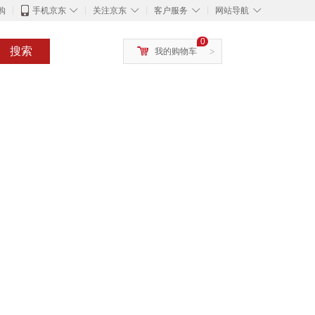
◇
◇
◇
◇
购
手机京东
关注京东
客户服务
网站导航
0
搜索
我的购物车
>