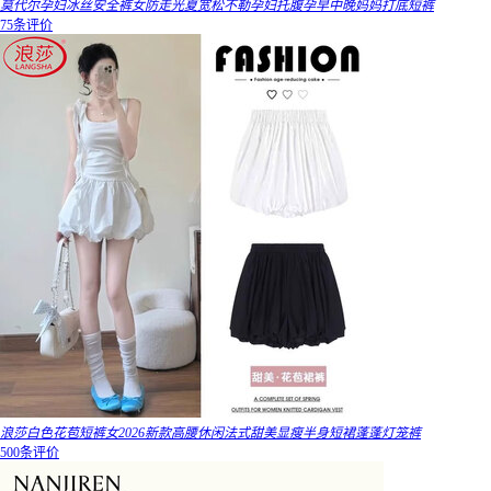
莫代尔孕妇冰丝安全裤女防走光夏宽松不勒孕妇托腹孕早中晚妈妈打底短裤
75条评价
浪莎白色花苞短裤女2026新款高腰休闲法式甜美显瘦半身短裙蓬蓬灯笼裤
500条评价