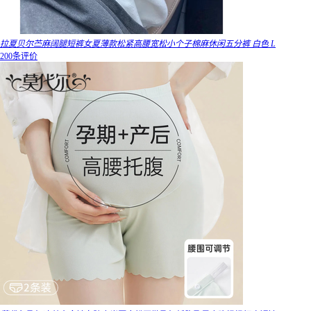
拉夏贝尔苎麻阔腿短裤女夏薄款松紧高腰宽松小个子棉麻休闲五分裤 白色 L
200条评价