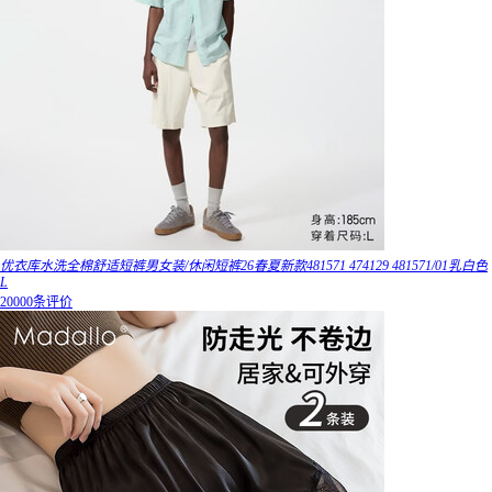
优衣库水洗全棉舒适短裤男女装/休闲短裤26春夏新款481571 474129 481571/01乳白色
L
20000条评价