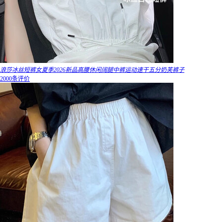
浪莎冰丝短裤女夏季2026新品高腰休闲阔腿中裤运动速干五分奶芙裤子
2000条评价