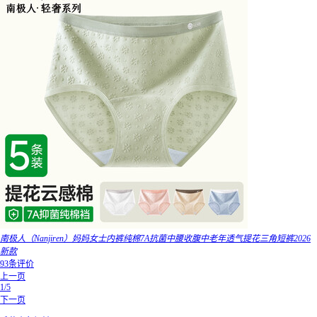
南极人（Nanjiren）妈妈女士内裤纯棉7A抗菌中腰收腹中老年透气提花三角短裤2026
新款
93条评价
上一页
1/5
下一页