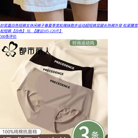
妙奕嘉白色短裤女休闲裤子春夏季宽松辣妹跑步运动超短裤显腿长热裤外穿 松紧腰宽
松短裤【白色】 XL 【建议105-120斤】
500条评价