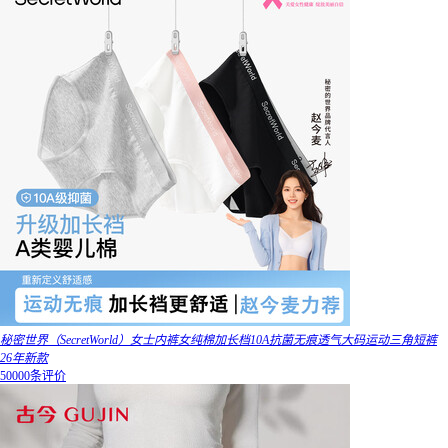
秘密世界（SecretWorld）女士内裤女纯棉加长档10A抗菌无痕透气大码运动三角短裤
26年新款
50000条评价