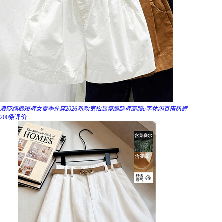
浪莎纯棉短裤女夏季外穿2026新款宽松显瘦阔腿裤高腰a字休闲百搭热裤
200条评价