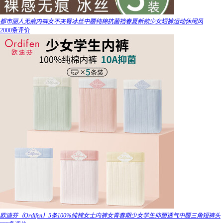
都市丽人无痕内裤女不夹臀冰丝中腰纯棉抗菌裆春夏新款少女短裤运动休闲风
2000条评价
欧迪芬（Ordifen）5条100%纯棉女士内裤女青春期少女学生抑菌透气中腰三角短裤头