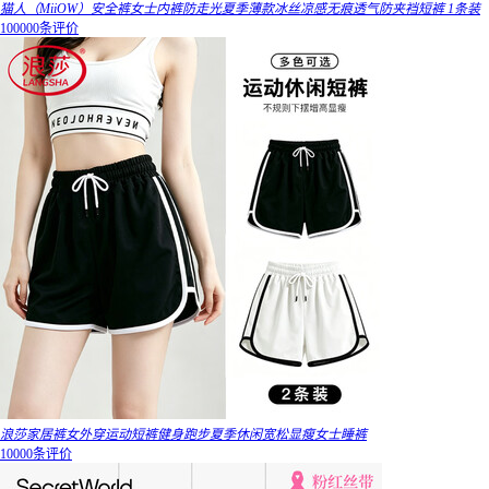
猫人（MiiOW）安全裤女士内裤防走光夏季薄款冰丝凉感无痕透气防夹裆短裤 1条装
100000条评价
浪莎家居裤女外穿运动短裤健身跑步夏季休闲宽松显瘦女士睡裤
10000条评价