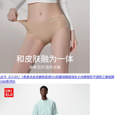
古今（GUJIN）3条装冰丝无痕粉底液10A抑菌纯棉底裆女士内裤隐形不透色三角短裤
1000条评价