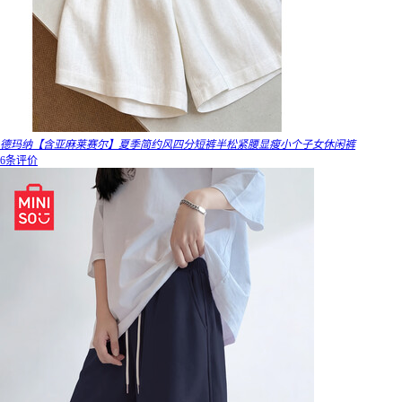
德玛纳【含亚麻莱赛尔】夏季简约风四分短裤半松紧腰显瘦小个子女休闲裤
6条评价