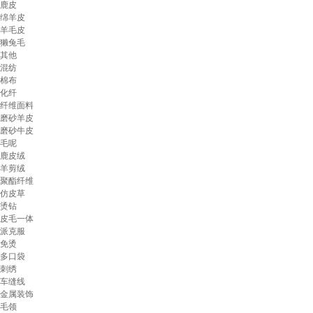
鹿皮
绵羊皮
羊毛皮
獭兔毛
其他
混纺
棉布
化纤
纤维面料
磨砂羊皮
磨砂牛皮
毛呢
鹿皮绒
羊剪绒
聚酯纤维
仿皮草
烫钻
皮毛一体
派克服
免烫
多口袋
刺绣
车缝线
金属装饰
毛领