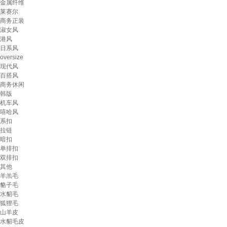
金属纤维
莱赛尔
商务正装
淑女风
港风
日系风
oversize
现代风
百搭风
商务休闲
韩版
机车风
嘻哈风
系扣
拉链
暗扣
单排扣
双排扣
其他
羊羔毛
貉子毛
水貂毛
狐狸毛
山羊皮
水貂毛皮