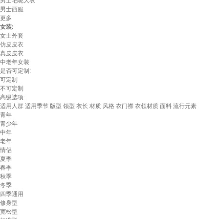
男士毛呢大衣
男士西服
更多
女装:
女士外套
仿皮皮衣
真皮皮衣
中老年女装
是否可定制:
可定制
不可定制
高级选项:
适用人群
适用季节
版型
领型
衣长
材质
风格
衣门襟
衣领材质
面料
流行元素
青年
青少年
中年
老年
情侣
夏季
春季
秋季
冬季
四季通用
修身型
宽松型