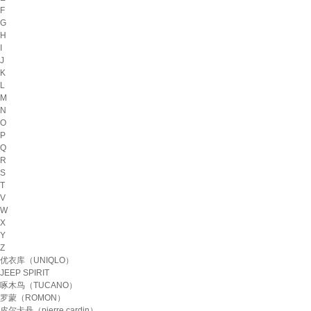
F
G
H
I
J
K
L
M
N
O
P
Q
R
S
T
V
W
X
Y
Z
优衣库（UNIQLO）
JEEP SPIRIT
啄木鸟（TUCANO）
罗蒙（ROMON）
皮尔卡丹（pierre cardin）