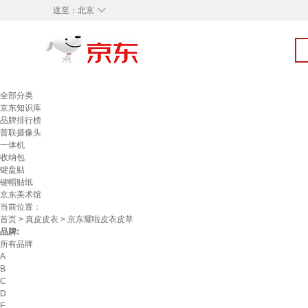
◇
送至：
北京
全部分类
京东知识库
品牌排行榜
普联摄像头
一体机
收纳包
键盘贴
键帽贴纸
京东美术馆
当前位置：
首页
>
真皮皮衣
> 京东耀啦皮衣皮草
品牌:
所有品牌
A
B
C
D
E