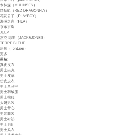
木林森（MULINSEN）
红蜻蜓（RED DRAGONFLY）
花花公子（PLAYBOY）
海澜之家（HLA）
京东京造
JEEP
杰克·琼斯（JACK&JONES）
TERRE BLEUE
唐狮（TonLion）
更多
男装:
真皮皮衣
男士夹克
男士皮草
仿皮皮衣
男士单马甲
男士羽绒服
男士棉服
大码男装
男士背心
男装套装
男士衬衫
男士T恤
男士风衣