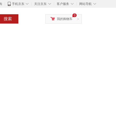
◇
◇
◇
◇
购
手机京东
关注京东
客户服务
网站导航
0
搜索
我的购物车
>