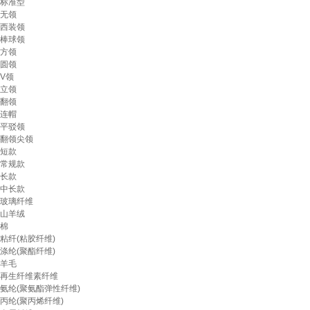
标准型
无领
西装领
棒球领
方领
圆领
V领
立领
翻领
连帽
平驳领
翻领尖领
短款
常规款
长款
中长款
玻璃纤维
山羊绒
棉
粘纤(粘胶纤维)
涤纶(聚酯纤维)
羊毛
再生纤维素纤维
氨纶(聚氨酯弹性纤维)
丙纶(聚丙烯纤维)