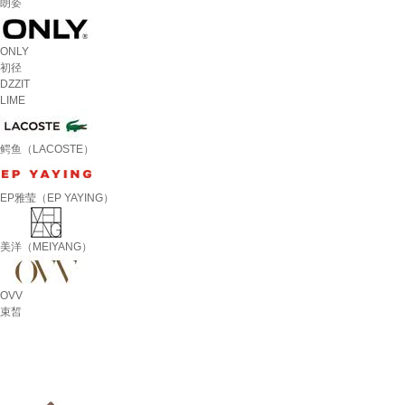
朗姿
ONLY
初径
DZZIT
LIME
鳄鱼（LACOSTE）
EP雅莹（EP YAYING）
美洋（MEIYANG）
OVV
束皙