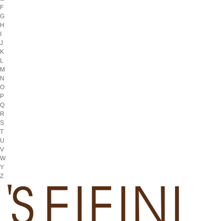
F
G
H
I
J
K
L
M
N
O
P
Q
R
S
T
U
V
W
Y
Z