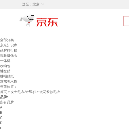
◇
送至：
北京
全部分类
京东知识库
品牌排行榜
普联摄像头
一体机
收纳包
键盘贴
键帽贴纸
京东美术馆
当前位置：
首页
>
女士毛衣/针织衫
> 嵌花长款毛衣
品牌:
所有品牌
A
B
C
D
E