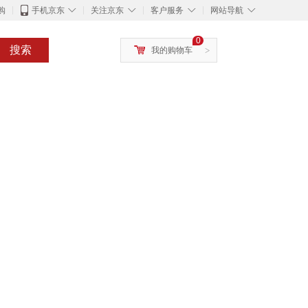
◇
◇
◇
◇
购
手机京东
关注京东
客户服务
网站导航
0
搜索
我的购物车
>