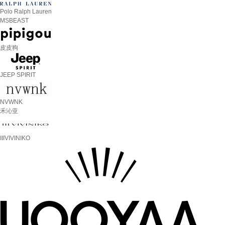
Polo Ralph Lauren
MSBEAST
皮皮狗
JEEP SPIRIT
NVWNK
禾沁亚
IIIVIVINIKO