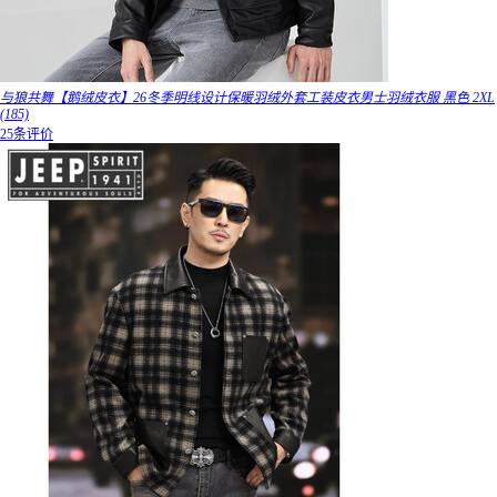
与狼共舞【鹅绒皮衣】26冬季明线设计保暖羽绒外套工装皮衣男士羽绒衣服 黑色 2XL
(185)
25条评价