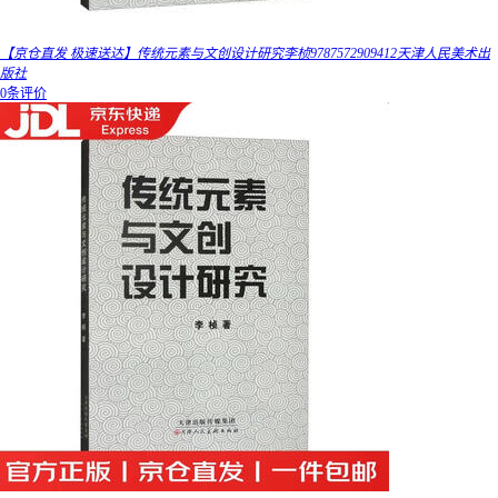
【京仓直发 极速送达】传统元素与文创设计研究李桢9787572909412天津人民美术出
版社
0条评价