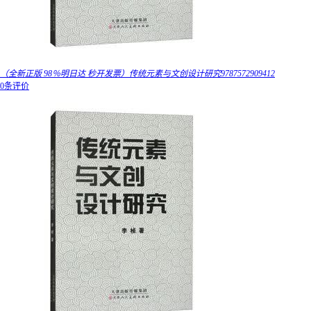
（全新正版 98％明日达 秒开发票）传统元素与文创设计研究9787572909412
0条评价