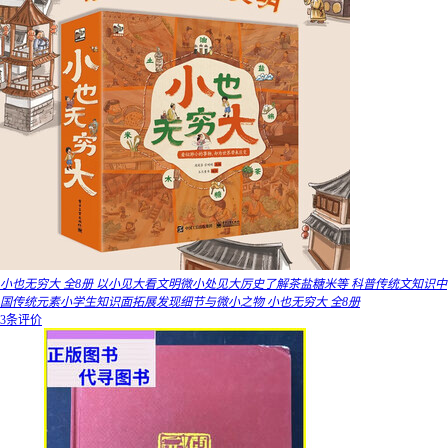
小也无穷大 全8册 以小见大看文明微小处见大厉史了解茶盐糖米等 科普传统文知识中
国传统元素小学生知识面拓展发现细节与微小之物 小也无穷大 全8册
3条评价