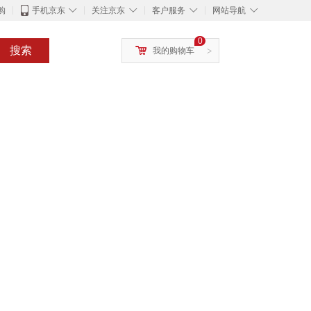
◇
◇
◇
◇
购
手机京东
关注京东
客户服务
网站导航
0
搜索
我的购物车
>