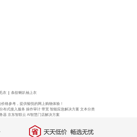
毛衣
|
条纹喇叭袖上衣
的价格参考，提供愉悦的网上购物体验！
分布式接入服务
操作审计
带宽
智能应急解决方案
文本分类
务器
京东智联云
AI智慧门店解决方案
省
天天低价，畅选无忧