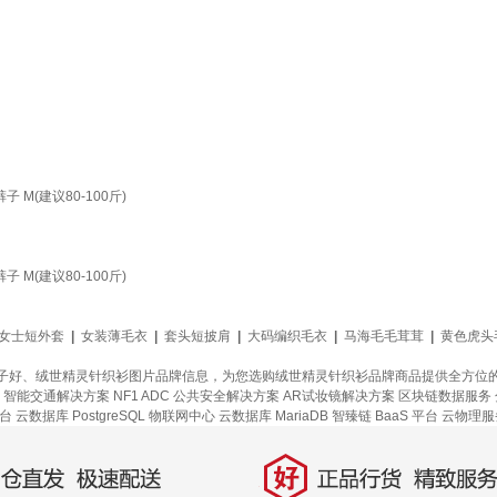
(建议80-100斤)
(建议80-100斤)
女士短外套
|
女装薄毛衣
|
套头短披肩
|
大码编织毛衣
|
马海毛毛茸茸
|
黄色虎头
子好、绒世精灵针织衫图片品牌信息，为您选购绒世精灵针织衫品牌商品提供全方位
智能交通解决方案
NF1 ADC
公共安全解决方案
AR试妆镜解决方案
区块链数据服务
台
云数据库 PostgreSQL
物联网中心
云数据库 MariaDB
智臻链 BaaS 平台
云物理服
好
直发，极速配送
正品行货，精致服务