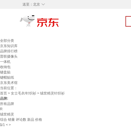
◇
送至：
北京
全部分类
京东知识库
品牌排行榜
普联摄像头
一体机
收纳包
键盘贴
键帽贴纸
京东美术馆
当前位置：
首页
>
女士毛衣/针织衫
> 绒世精灵针织衫
品牌:
所有品牌
R
绒世精灵
综合
销量
评论数
新品
价格
1
/
1
<
>