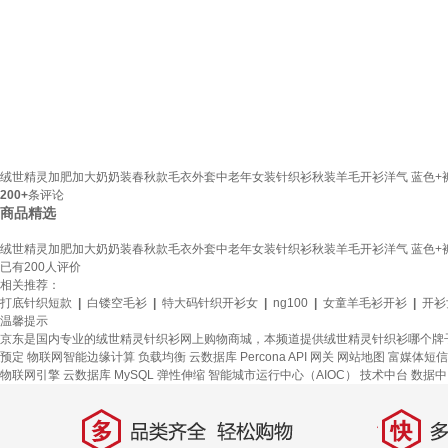
绒世精灵加肥加大奶奶装春秋款毛衣外套中老年女装针织衫秋装羊毛开衫洋气 蓝色+裤子 M
200+
条评论
商品精选
绒世精灵加肥加大奶奶装春秋款毛衣外套中老年女装针织衫秋装羊毛开衫洋气 蓝色+裤子 M
已有
200
人评价
相关推荐：
打底针织短款
|
白镂空毛衫
|
特大码针织开衫女
|
ng100
|
女童羊毛衫开衫
|
开衫
温馨提示
京东是国内专业的绒世精灵针织衫网上购物商城，本频道提供绒世精灵针织衫哪个牌
预定
物联网智能边缘计算
负载均衡
云数据库 Percona
API 网关
网站地图
富媒体短信
物联网引擎
云数据库 MySQL
弹性伸缩
智能城市运行中心（AIOC）
技术中台
数据中
多
快
品类齐全，轻松购物
多仓