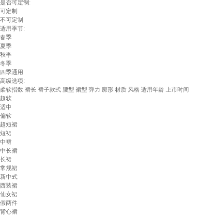
是否可定制:
可定制
不可定制
适用季节:
春季
夏季
秋季
冬季
四季通用
高级选项:
柔软指数
裙长
裙子款式
腰型
裙型
弹力
廓形
材质
风格
适用年龄
上市时间
超软
适中
偏软
超短裙
短裙
中裙
中长裙
长裙
常规裙
新中式
西装裙
仙女裙
假两件
背心裙