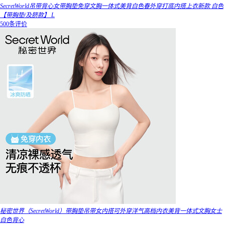
SecretWorld吊带背心女带胸垫免穿文胸一体式美背白色春外穿打底内搭上衣新款 白色
【带胸垫/及脐款】 L
500条评价
秘密世界（SecretWorld）带胸垫吊带女内搭可外穿洋气高档内衣美背一体式文胸女士
白色背心