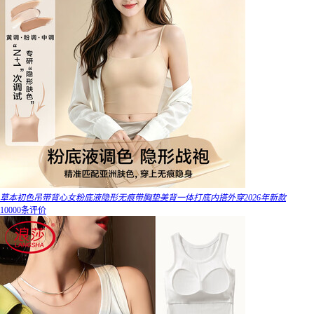
草本初色吊带背心女粉底液隐形无痕带胸垫美背一体打底内搭外穿2026年新款
10000条评价