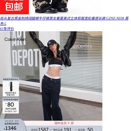
街头复古黑金刺绣阔腿裤牛仔裤男女春夏美式立体剪裁宽松垂感长裤 GZNZ-N038 黑
色 L
61条评价