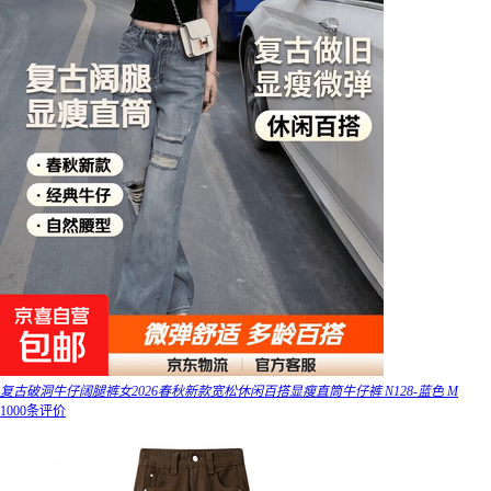
复古破洞牛仔阔腿裤女2026春秋新款宽松休闲百搭显瘦直筒牛仔裤 N128-蓝色 M
1000条评价