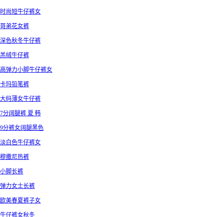
时尚短牛仔裤女
哥弟花女裤
深色秋冬牛仔裤
羔绒牛仔裤
高弹力小脚牛仔裤女
卡玛铅笔裤
大码薄女牛仔裤
7分阔腿裤 夏 韩
9分裤女阔腿黑色
淡白色牛仔裤女
穆撒尼热裤
小脚长裤
弹力女士长裤
欧美春夏裤子女
牛仔裤女秋冬