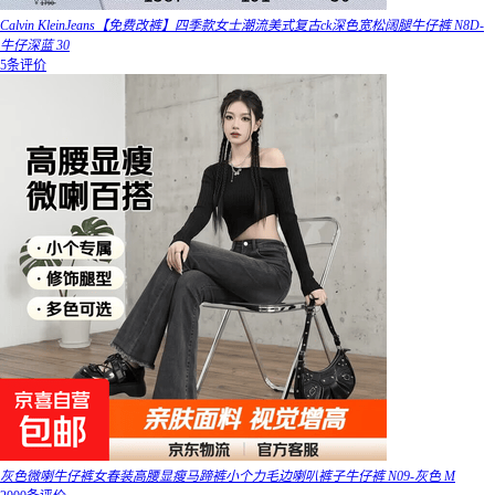
Calvin KleinJeans【免费改裤】四季款女士潮流美式复古ck深色宽松阔腿牛仔裤 N8D-
牛仔深蓝 30
5条评价
灰色微喇牛仔裤女春装高腰显瘦马蹄裤小个力毛边喇叭裤子牛仔裤 N09-灰色 M