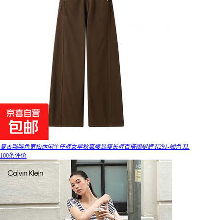
复古咖啡色宽松休闲牛仔裤女早秋高腰显瘦长裤百搭阔腿裤 N291-咖色 XL
100条评价