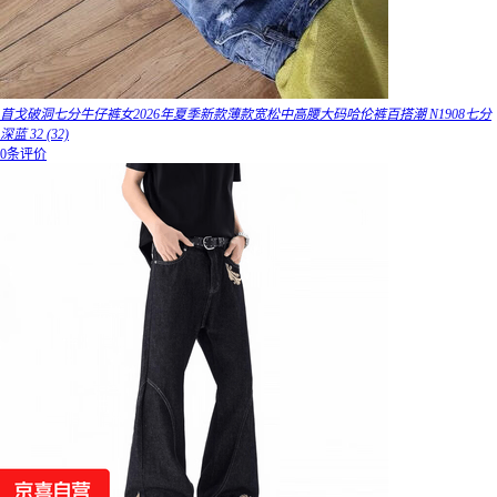
苜戈破洞七分牛仔裤女2026年夏季新款薄款宽松中高腰大码哈伦裤百搭潮 N1908七分
深蓝 32 (32)
0条评价