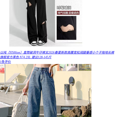
以纯（YISHion）直筒破洞牛仔裤女2026春夏新款高腰宽松阔腿垂感小个子拖地长裤
旗舰官方黑色 N74 2XL 建议128-145斤
1条评价