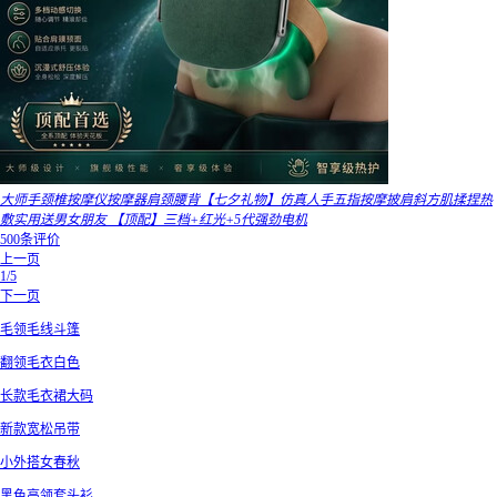
大师手颈椎按摩仪按摩器肩颈腰背【七夕礼物】仿真人手五指按摩披肩斜方肌揉捏热
敷实用送男女朋友 【顶配】三档+红光+5代强劲电机
500条评价
上一页
1/5
下一页
毛领毛线斗篷
翻领毛衣白色
长款毛衣裙大码
新款宽松吊带
小外搭女春秋
黑色高领套头衫