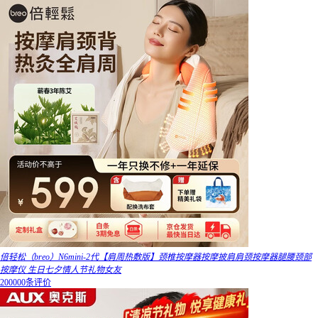
倍轻松（breo）N6mini-2代【肩周热敷版】颈椎按摩器按摩披肩肩颈按摩器腿腰颈部
按摩仪 生日七夕情人节礼物女友
200000条评价