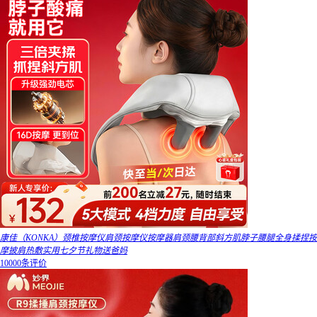
康佳（KONKA）颈椎按摩仪肩颈按摩仪按摩器肩颈腰背部斜方肌脖子腰腿全身揉捏按
摩披肩热敷实用七夕节礼物送爸妈
10000条评价