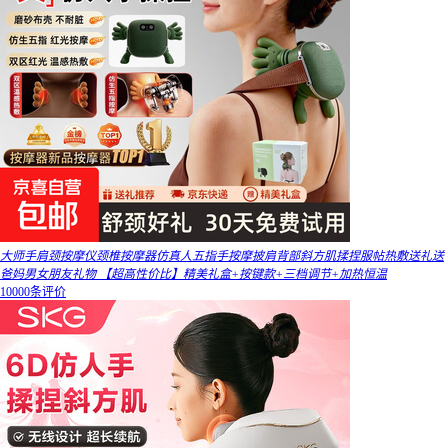
大师手肩颈按摩仪颈椎按摩器仿真人五指手按摩披肩背部斜方肌揉捏服帖热敷送礼送
爸妈男女朋友礼物 【超高性价比】精美礼盒+按键款+三档调节+加热恒温
10000条评价