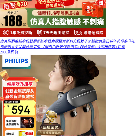
奥克斯颈椎按摩仪器颈部按摩器肩颈腰背部斜方肌脖子小腿披肩生日新年礼母亲节礼
物送男女生父母长辈实用 【橙白色升级强劲电机+超长续航+大面积热敷+礼盒
2000条评价