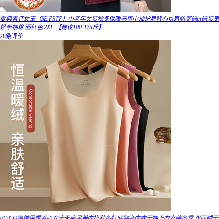
夏典素订女王（SE.PSTP）中老年女装秋冬保暖马甲中袖护肩背心坎肩防寒妈m妈装宽
松半袖棉 酒红色 2XL 【建议100-125斤】
28条评价
FOX.G德绒保暖背心女士无痕吊带内搭秋冬打底贴身内衣无袖上衣女装冬季 双面绒无