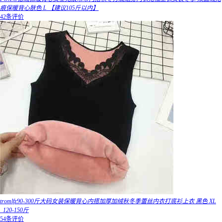
痕保暖背心肤色 L 【建议105斤以内】
42条评价
tromlfz90-300斤大码女装保暖背心内搭加厚加绒秋冬季蕾丝内衣打底衫上衣 黑色 XL
_120-150斤
54条评价