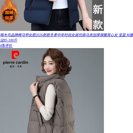
啄木鸟品牌棉马甲女款2026新款冬季中年时尚女装坎肩马夹加厚保暖背心女 宝蓝 M建
议85-100斤
4条评价