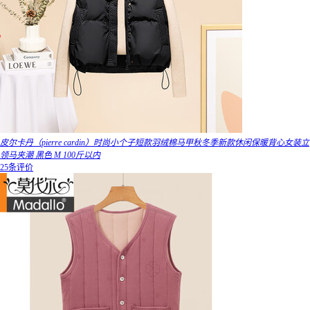
皮尔卡丹（pierre cardin）时尚小个子短款羽绒棉马甲秋冬季新款休闲保暖背心女装立
领马夹潮 黑色 M 100斤以内
25条评价