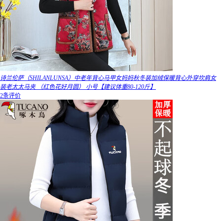
诗兰伦萨（SHILANLUNSA）中老年背心马甲女妈妈秋冬装加绒保暖背心外穿坎肩女
装老太太马夹 （红色花好月圆） 小号【建议体重80-120斤】
2条评价