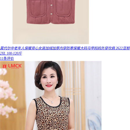
莫代尔中老年人保暖背心女装加绒加厚内穿防寒保暖大码马甲妈妈外穿坎肩 2622豆粉
2XL 100-120斤
11条评价