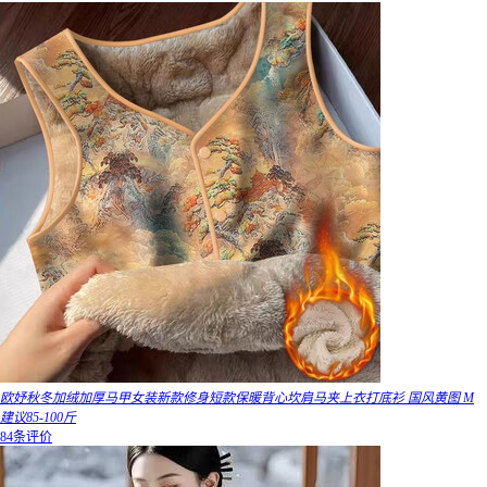
欧妤秋冬加绒加厚马甲女装新款修身短款保暖背心坎肩马夹上衣打底衫 国风黄图 M
建议85-100斤
84条评价