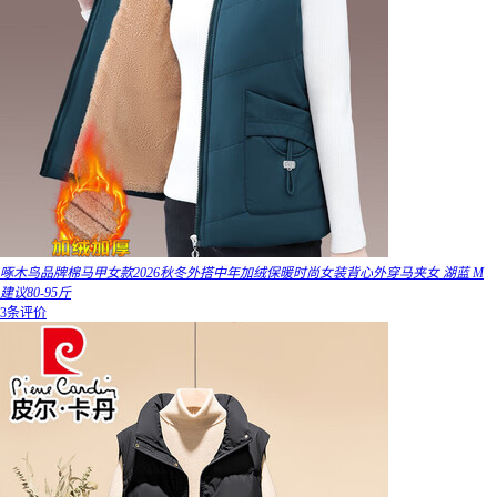
啄木鸟品牌棉马甲女款2026秋冬外搭中年加绒保暖时尚女装背心外穿马夹女 湖蓝 M
建议80-95斤
3条评价