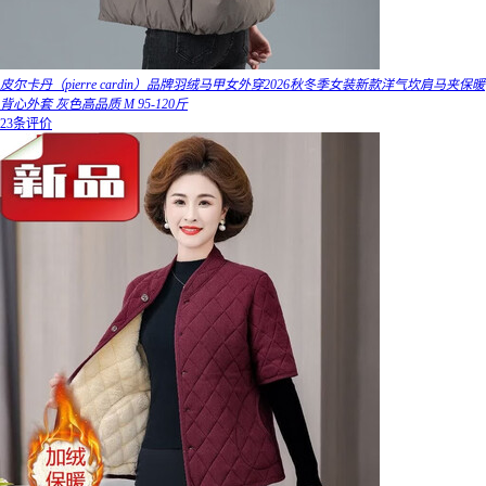
皮尔卡丹（pierre cardin）品牌羽绒马甲女外穿2026秋冬季女装新款洋气坎肩马夹保暖
背心外套 灰色高品质 M 95-120斤
23条评价