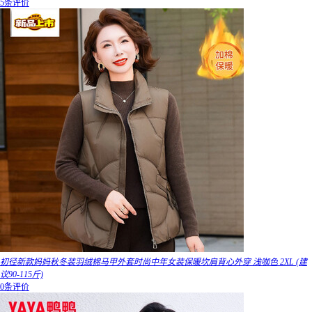
5条评价
初径新款妈妈秋冬装羽绒棉马甲外套时尚中年女装保暖坎肩背心外穿 浅咖色 2XL (建
议90-115斤)
0条评价