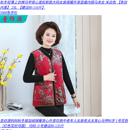
秋冬轻薄上衣棉马甲背心宽松新款大码女装保暖外穿显瘦内搭马夹女 米白色 【条纹
内里】 2XL 【建议80-110斤】
5000条评价
圣纺源妈妈秋冬装加绒保暖背心外穿坎肩中老年人女装老太太背心马甲80岁 1号花色
（红色花好月圆） 均码 小号建议80-120斤