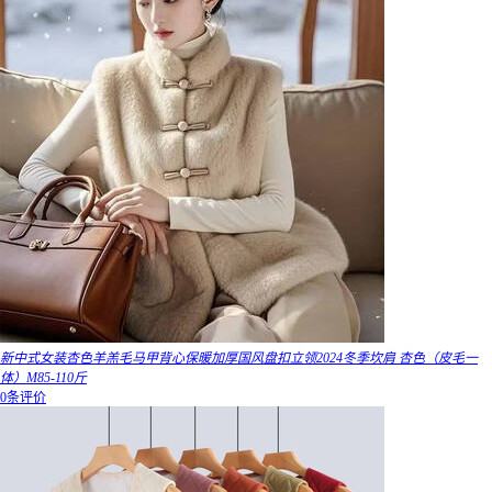
新中式女装杏色羊羔毛马甲背心保暖加厚国风盘扣立领2024冬季坎肩 杏色（皮毛一
体）M85-110斤
0条评价