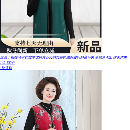
丝潇丨保暖马甲女加厚坎肩背心大码女装抓绒保暖妈妈装马夹 墨绿色 4XL 建议体重
145-155斤
1条评价