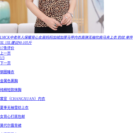
LMCK中老年人保暖背心女装妈妈加绒加厚马甲内衣高弹无袖坎肩马夹上衣 豹纹 单件
XL 1XL建议90-105斤
17条评价
上一页
1/3
下一页
钢圈睡衣
金属色裹胸
纯棉短款抹胸
裳宣（CHANGXUAN）内衣
夏季无袖雪纺上衣
女背心打底包邮
莫代尔露背裙