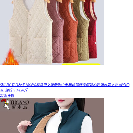
SHANGTAO秋冬加绒加厚马甲女装新款中老年妈妈装保暖背心轻薄坎肩上衣 米白色
XL 建议110-120斤
27条评价