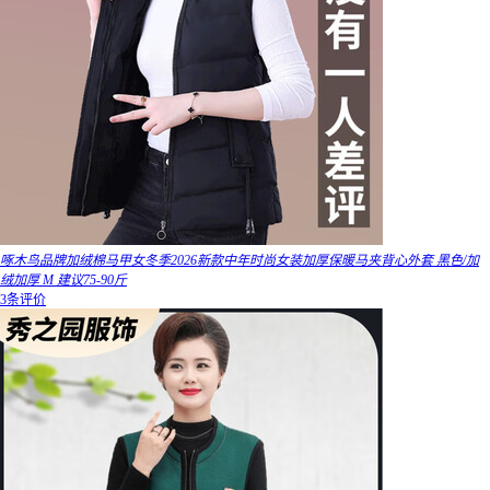
啄木鸟品牌加绒棉马甲女冬季2026新款中年时尚女装加厚保暖马夹背心外套 黑色/加
绒加厚 M 建议75-90斤
3条评价