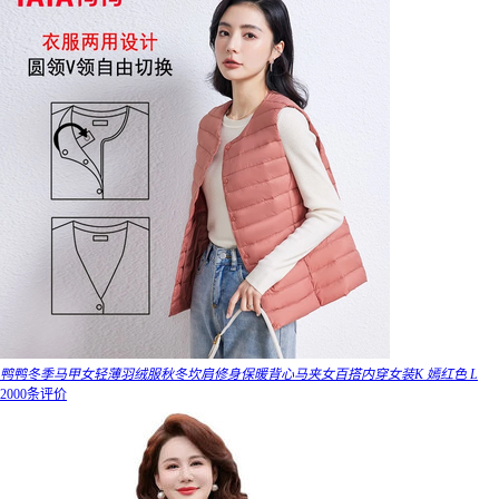
鸭鸭冬季马甲女轻薄羽绒服秋冬坎肩修身保暖背心马夹女百搭内穿女装K 嫣红色 L
2000条评价