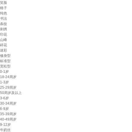
笑脸
格子
纯色
书法
条纹
刺绣
印花
山峰
碎花
迷彩
修身型
标准型
宽松型
0-1岁
18-24周岁
1-3岁
25-29周岁
50周岁及以上
3-6岁
30-34周岁
6-9岁
35-39周岁
40-49周岁
9-12岁
牛奶丝