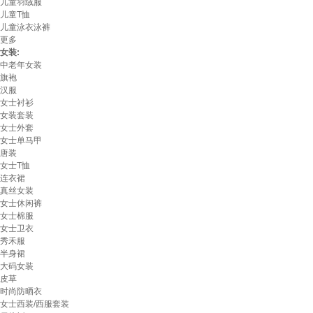
儿童羽绒服
儿童T恤
儿童泳衣泳裤
更多
女装:
中老年女装
旗袍
汉服
女士衬衫
女装套装
女士外套
女士单马甲
唐装
女士T恤
连衣裙
真丝女装
女士休闲裤
女士棉服
女士卫衣
秀禾服
半身裙
大码女装
皮草
时尚防晒衣
女士西装/西服套装