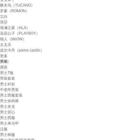
啄木鸟（TUCANO）
罗蒙（ROMON）
立白
浪莎
海澜之家（HLA）
花花公子（PLAYBOY）
猫人（MiiOW）
太太乐
皮尔卡丹（pierre cardin）
更多
男装:
唐装
男士T恤
男装套装
男士衬衫
中老年男装
男士西服套装
男士休闲裤
男士夹克
男士背心
男士西服
男士单马甲
汉服
男士棉服