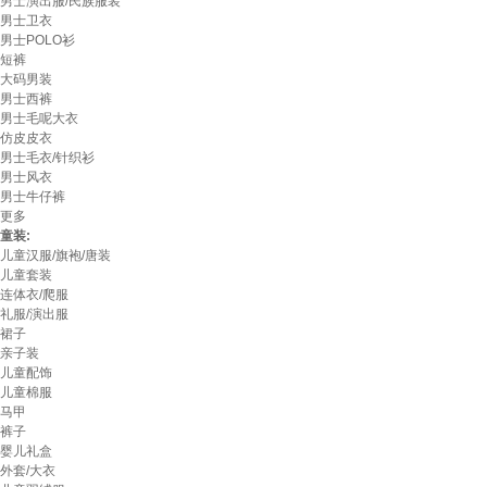
男士演出服/民族服装
男士卫衣
男士POLO衫
短裤
大码男装
男士西裤
男士毛呢大衣
仿皮皮衣
男士毛衣/针织衫
男士风衣
男士牛仔裤
更多
童装:
儿童汉服/旗袍/唐装
儿童套装
连体衣/爬服
礼服/演出服
裙子
亲子装
儿童配饰
儿童棉服
马甲
裤子
婴儿礼盒
外套/大衣