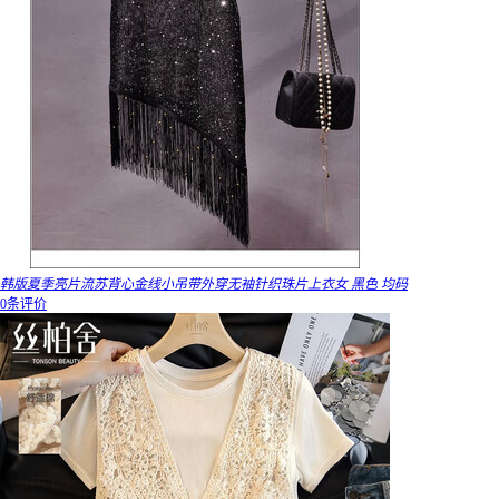
韩版夏季亮片流苏背心金线小吊带外穿无袖针织珠片上衣女 黑色 均码
0条评价