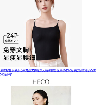
草本初色吊带背心女内搭文胸隐形无痕带胸垫轻薄珍珠细肩带打底美背心四季
500条评价