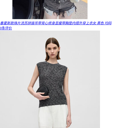
春夏新款珠片流苏拼接吊带背心修身显瘦带胸垫内搭外穿上衣女 黑色 均码
0条评价