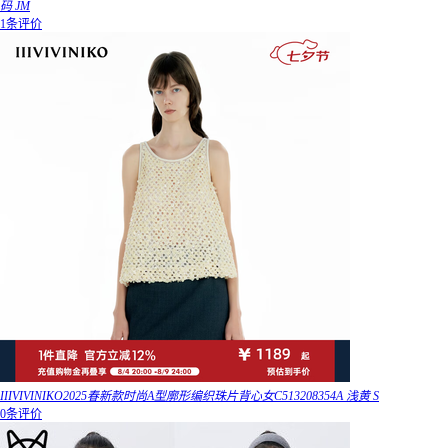
码 JM
1条评价
IIIVIVINIKO2025春新款时尚A型廓形编织珠片背心女C513208354A 浅黄 S
0条评价