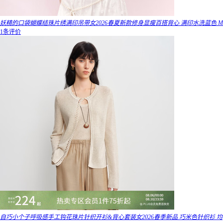
妖精的口袋蝴蝶结珠片绣满印吊带女2026春夏新款修身显瘦百搭背心 满印水洗蓝色 M
1条评价
自巧小个子呼吸感手工钩花珠片针织开衫&背心套装女2026春季新品 巧米色针织衫 均