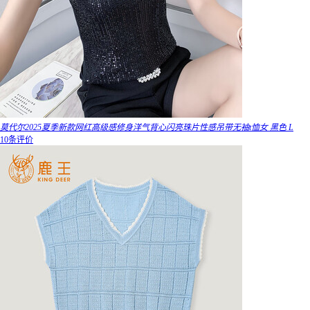
莫代尔2025夏季新款网红高级感修身洋气背心闪亮珠片性感吊带无袖t恤女 黑色 L
10条评价