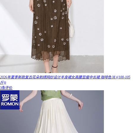
2026年夏季新款复古花朵刺绣网纱设计半身裙女高腰显瘦中长裙 咖啡色 M ((100-105
斤))
3条评价