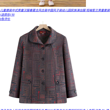
儿童唐装中式男童汉服春夏古风古装中国风子装幼儿园民族演出服 短袖笙兰男童套装
(送荷包) 90
0条评价