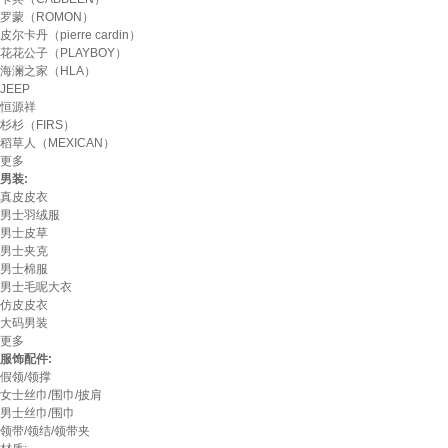
罗蒙（ROMON）
皮尔卡丹（pierre cardin）
花花公子（PLAYBOY）
海澜之家（HLA）
JEEP
恒源祥
杉杉（FIRS）
稻草人（MEXICAN）
更多
男装:
真皮皮衣
男士羽绒服
男士皮草
男士夹克
男士棉服
男士毛呢大衣
仿皮皮衣
大码男装
更多
服饰配件:
假领/领撑
女士丝巾/围巾/披肩
男士丝巾/围巾
领带/领结/领带夹