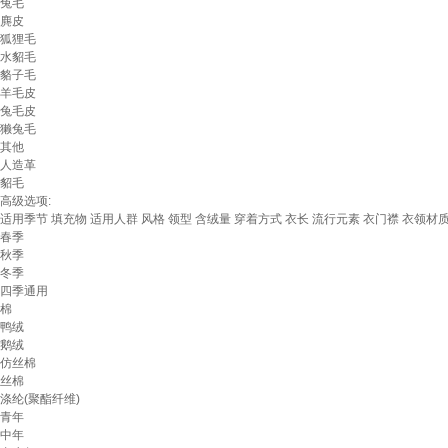
兔毛
麂皮
狐狸毛
水貂毛
貉子毛
羊毛皮
兔毛皮
獭兔毛
其他
人造革
貂毛
高级选项:
适用季节
填充物
适用人群
风格
领型
含绒量
穿着方式
衣长
流行元素
衣门襟
衣领材
春季
秋季
冬季
四季通用
棉
鸭绒
鹅绒
仿丝棉
丝棉
涤纶(聚酯纤维)
青年
中年