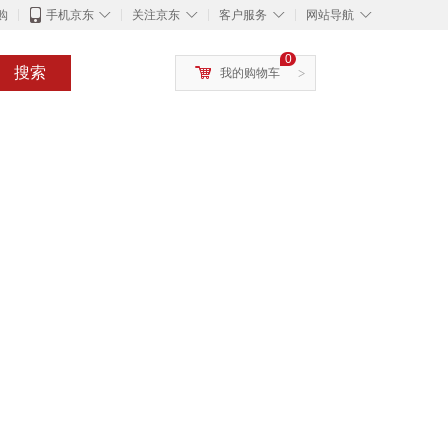
◇
◇
◇
◇
购
手机京东
关注京东
客户服务
网站导航
0
搜索
我的购物车
>