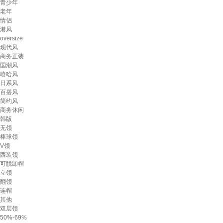
青少年
老年
情侣
港风
oversize
现代风
商务正装
国潮风
嘻哈风
日系风
百搭风
简约风
商务休闲
韩版
无领
棒球领
V领
西装领
可脱卸帽
立领
翻领
连帽
其他
双层领
50%-69%