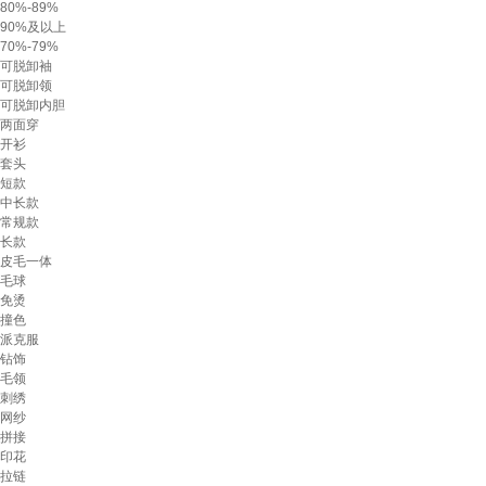
80%-89%
90%及以上
70%-79%
可脱卸袖
可脱卸领
可脱卸内胆
两面穿
开衫
套头
短款
中长款
常规款
长款
皮毛一体
毛球
免烫
撞色
派克服
钻饰
毛领
刺绣
网纱
拼接
印花
拉链