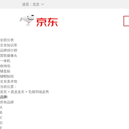
◇
送至：
北京
全部分类
京东知识库
品牌排行榜
普联摄像头
一体机
收纳包
键盘贴
键帽贴纸
京东美术馆
当前位置：
首页
>
真皮皮衣
> 毛领羽绒皮男
品牌:
所有品牌
A
B
C
D
E