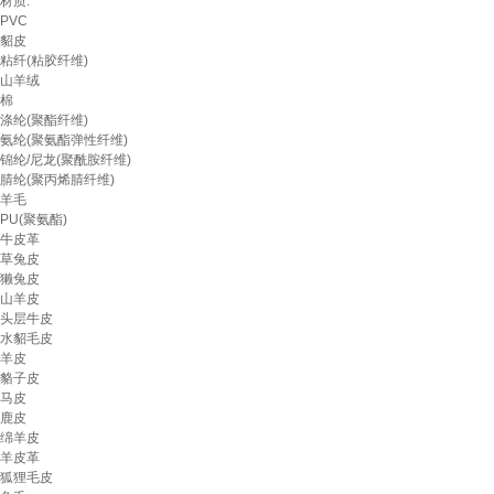
材质:
PVC
貂皮
粘纤(粘胶纤维)
山羊绒
棉
涤纶(聚酯纤维)
氨纶(聚氨酯弹性纤维)
锦纶/尼龙(聚酰胺纤维)
腈纶(聚丙烯腈纤维)
羊毛
PU(聚氨酯)
牛皮革
草兔皮
獭兔皮
山羊皮
头层牛皮
水貂毛皮
羊皮
貉子皮
马皮
鹿皮
绵羊皮
羊皮革
狐狸毛皮