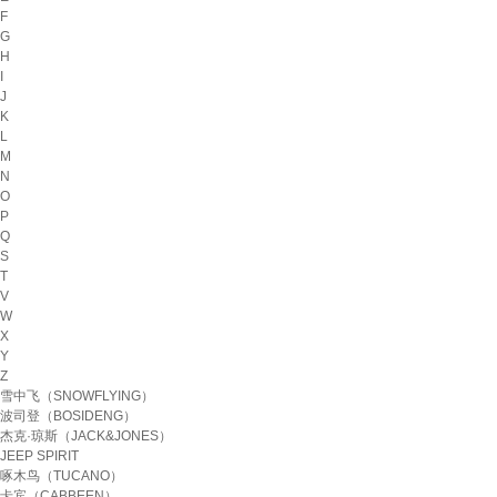
F
G
H
I
J
K
L
M
N
O
P
Q
S
T
V
W
X
Y
Z
雪中飞（SNOWFLYING）
波司登（BOSIDENG）
杰克·琼斯（JACK&JONES）
JEEP SPIRIT
啄木鸟（TUCANO）
卡宾（CABBEEN）