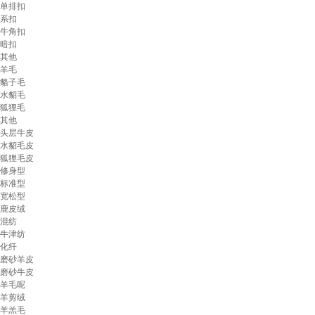
单排扣
系扣
牛角扣
暗扣
其他
羊毛
貉子毛
水貂毛
狐狸毛
其他
头层牛皮
水貂毛皮
狐狸毛皮
修身型
标准型
宽松型
鹿皮绒
混纺
牛津纺
化纤
磨砂羊皮
磨砂牛皮
羊毛呢
羊剪绒
羊羔毛