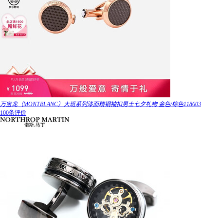
万宝龙（MONTBLANC）大班系列漆面精钢袖扣男士七夕礼物 金色/棕色118603
100条评价