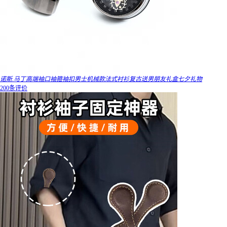
诺斯.马丁高端袖口袖箍袖扣男士机械款法式衬衫复古送男朋友礼盒七夕礼物
200条评价