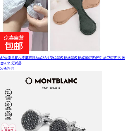
时尚饰品复古皮革磁吸袖扣衬衫挽边器改短神器改短裤脚固定配件 袖口固定夹-米
色-1个 无规格
53条评价