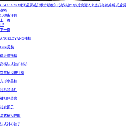
UGO CONTI满天星辰袖扣男士轻奢法式衬衫袖口钉定制情人节生日礼物高档 礼盒装
袖扣
1000条评价
上一页
1/5
下一页
ANGELOYANG袖扣
Eabri男装
碳纤维袖扣
高档法式袖扣衬衫
京东袖扣排行榜
方形水晶扣
衬衫领插片
袖扣包装盒
衬衣扣子
法式袖扣包邮
法式衬衫袖子