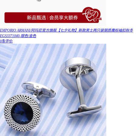
EMPORIO ARMANI/阿玛尼官方旗舰【七夕礼物】新款男士两只装钢质鹰标袖扣秋冬
EGS3371040-银色/金色
0条评价