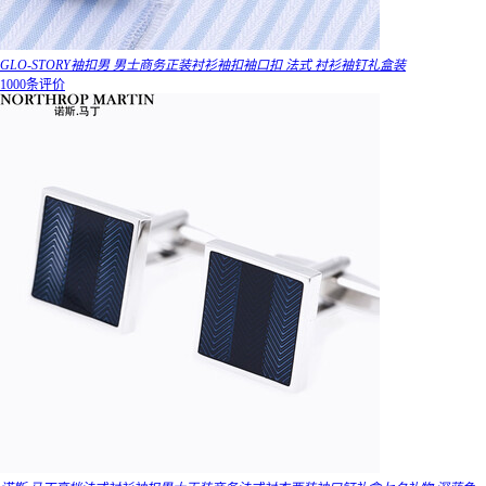
GLO-STORY袖扣男 男士商务正装衬衫袖扣袖口扣 法式 衬衫袖钉礼盒装
1000条评价