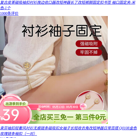
复古皮革磁吸袖扣衬衫挽边收口器改短神器长了改短裤脚固定扣书签 袖口固定夹-米
色-1个
1000条评价
束芬袖扣轻奢风衬衫无痕链条磁吸扣女袖子长短收衣角改短神器日常百搭 Q0108金色
玫瑰链条袖扣（一对）