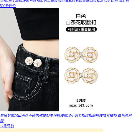
诺斯.马丁高档法式衬衫袖扣男士正装商务法式衬衣西装袖口钉礼盒七夕礼物 深蓝色
500条评价
星恒梦国风山茶花不硌肉收腰扣牛仔裤腰围改小调节扣纽扣缩裤腰收紧袖扣 白色两对
装
12条评价