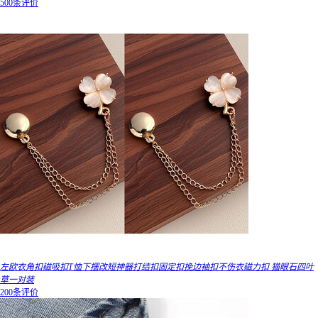
500条评价
左欧衣角扣磁吸扣T恤下摆改短神器打结扣固定扣挽边袖扣不伤衣磁力扣 猫眼石四叶
草一对装
200条评价