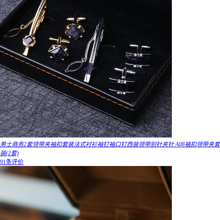
男士商务2套领带夹袖扣套装法式衬衫袖钉袖口钉西装领带别针夹针 A08袖扣领带夹套
装(2套)
91条评价