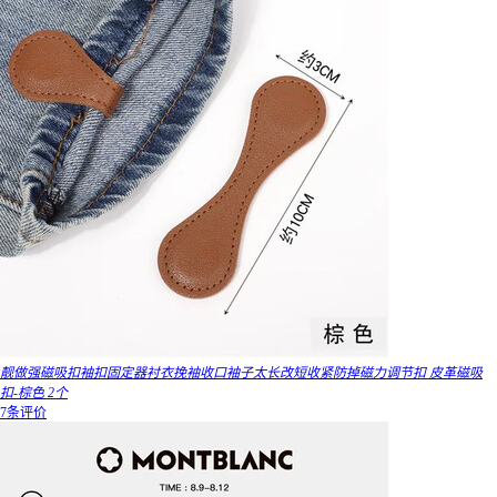
靓做强磁吸扣袖扣固定器衬衣挽袖收口袖子太长改短收紧防掉磁力调节扣 皮革磁吸
扣-棕色 2个
7条评价