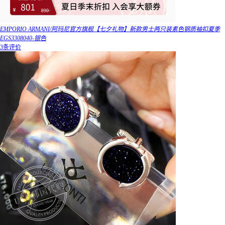
EMPORIO ARMANI/阿玛尼官方旗舰【七夕礼物】新款男士两只装素色钢质袖扣夏季
EGS3308040-银色
3条评价