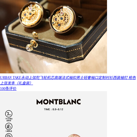
URBAN TAKE永动上弦陀飞轮机芯高端法式袖扣男士轻奢袖口定制衬衫西装袖钉 枪色
上弦发条（礼盒装）
100条评价