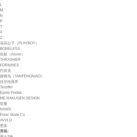
L
M
N
P
T
X
Z
花花公子（PLAYBOY）
BONELESS
佐叙（zuoxu）
THRASHER
FORNINES
巴奈克
探锋鸟（TANFENGNIAO）
拉尔伦保罗
Tessffel
Epide Prefab
ME RAKUGEN DESIGN
型曼
NAWS
Polar Skate Co
AVVLD
更多
男装:
男士T恤