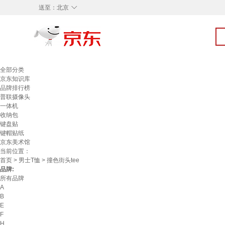
◇
送至：
北京
全部分类
京东知识库
品牌排行榜
普联摄像头
一体机
收纳包
键盘贴
键帽贴纸
京东美术馆
当前位置：
首页
>
男士T恤
> 撞色街头tee
品牌:
所有品牌
A
B
E
F
H