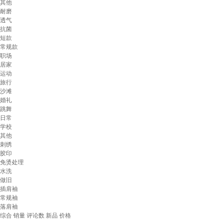
其他
耐磨
透气
抗菌
短款
常规款
职场
居家
运动
旅行
沙滩
婚礼
跳舞
日常
学校
其他
刺绣
胶印
免烫处理
水洗
做旧
插肩袖
常规袖
落肩袖
综合
销量
评论数
新品
价格