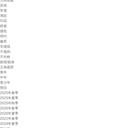
几何图案
其他
常规
薄款
印花
拼接
撞色
简约
徽章
车缝线
不规则
不对称
嵌线/贴条
立体裁剪
青年
中年
青少年
情侣
2025年春季
2025年夏季
2025年秋季
2026年春季
2026年夏季
2022年春季
2024年夏季