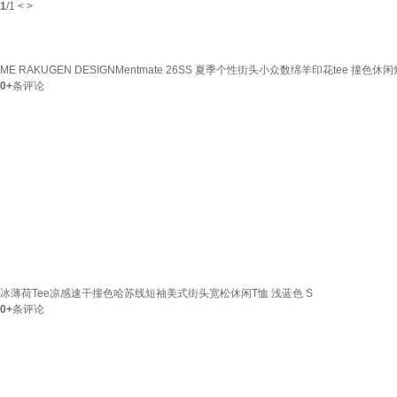
1
/
1
<
>
ME RAKUGEN DESIGNMentmate 26SS 夏季个性街头小众数绵羊印花tee 撞色休
0+
条评论
冰薄荷Tee凉感速干撞色哈苏线短袖美式街头宽松休闲T恤 浅蓝色 S
0+
条评论