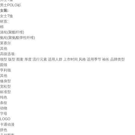
男士POLO衫
女装:
女士T恤
材质:
棉
涤纶(聚酯纤维)
氨纶(聚氨酯弹性纤维)
莱赛尔
其他
高级选项:
领型
版型
图案
厚度
流行元素
适用人群
上市时间
风格
适用季节
袖长
品牌类型
圆领
亨利领
其他
修身型
宽松型
标准型
纯色
条纹
动物
字母
LOGO
卡通动漫
拼色