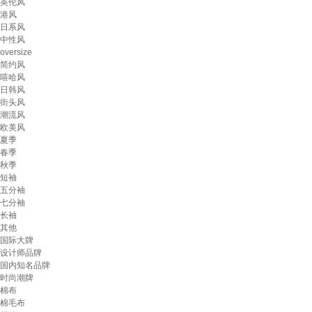
英伦风
港风
日系风
中性风
oversize
简约风
嘻哈风
日韩风
街头风
潮流风
欧美风
夏季
春季
秋季
短袖
五分袖
七分袖
长袖
其他
国际大牌
设计师品牌
国内知名品牌
时尚潮牌
棉布
棉毛布