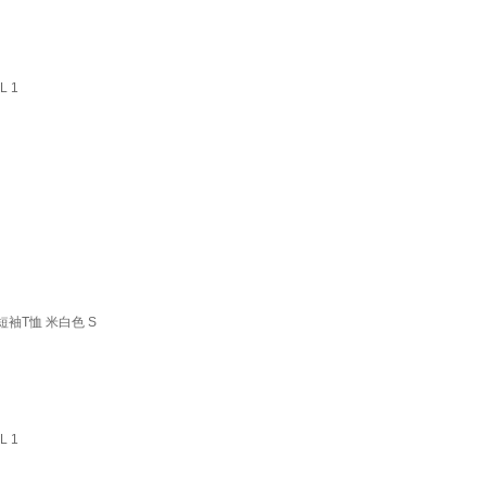
 1
闲短袖T恤 米白色 S
 1