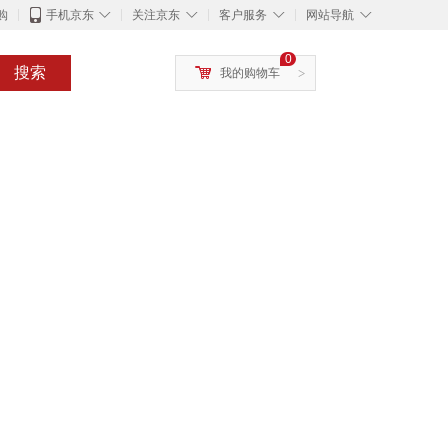
◇
◇
◇
◇
购
手机京东
关注京东
客户服务
网站导航
0
搜索
我的购物车
>