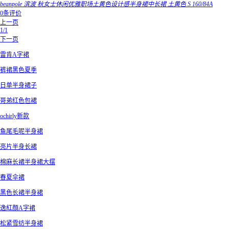
beanpole 滨波 秋女士休闲优雅职场土黄色设计感半身裙中长裙 土黄色 S 160/84A
0条评价
上一页
1/1
下一页
雷肯A字裙
裤裙黑色夏季
日单半身裙子
哥弟红色包裙
ochirly新款
鱼尾毛呢半身裙
亮片半身长裙
棉麻长裙半身裙大摆
春夏伞裙
黑色长裙半身裙
逸紅顔A字裙
松紧雪纺半身裙