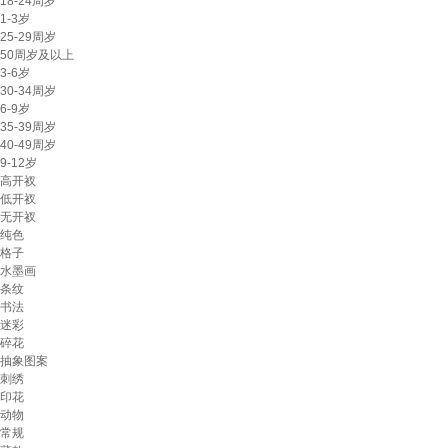
18-24周岁
1-3岁
25-29周岁
50周岁及以上
3-6岁
30-34周岁
6-9岁
35-39周岁
40-49周岁
9-12岁
高开衩
低开衩
无开衩
纯色
格子
水墨画
条纹
书法
迷彩
碎花
抽象图案
刺绣
印花
动物
常规