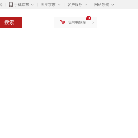
◇
◇
◇
◇
购
手机京东
关注京东
客户服务
网站导航
0
搜索
我的购物车
>