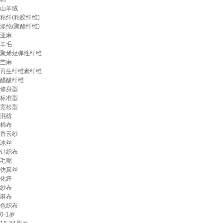
山羊绒
粘纤(粘胶纤维)
涤纶(聚酯纤维)
亚麻
羊毛
聚烯烃弹性纤维
苎麻
再生纤维素纤维
醋酸纤维
修身型
标准型
宽松型
混纺
棉布
香云纱
冰丝
针织布
毛呢
仿真丝
化纤
纱布
麻布
色织布
0-1岁