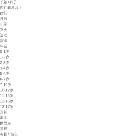
长袖+裤子
四件套及以上
婚礼
度假
日常
宴会
运动
演出
年会
0-1岁
1-2岁
2-3岁
3-4岁
5-6岁
6-7岁
7-10岁
10-12岁
11-15岁
12-16岁
13-17岁
开衫
套头
两面穿
常规
有帽可拆卸