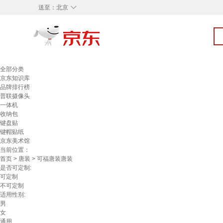
◇
送至：
北京
全部分类
京东知识库
品牌排行榜
普联摄像头
一体机
收纳包
键盘贴
键帽贴纸
京东美术馆
当前位置：
首页
>
唐装
> 可福唐装唐装
是否可定制:
可定制
不可定制
适用性别:
男
女
通用