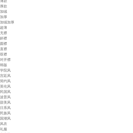
薄款
厚款
加绒
加厚
加绒加厚
超薄
无襟
斜襟
圆襟
直襟
双襟
对开襟
韩版
学院风
宫廷风
简约风
英伦风
民国风
波普风
甜美风
日系风
民族风
国潮风
风衣
礼服