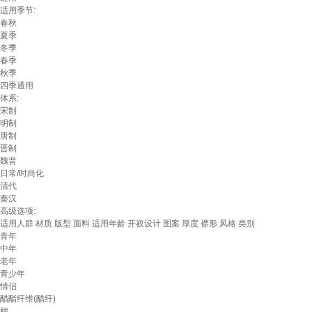
适用季节:
春秋
夏季
冬季
春季
秋季
四季通用
体系:
宋制
明制
唐制
晋制
魏晋
日常/时尚化
清代
秦汉
高级选项:
适用人群
材质
版型
面料
适用年龄
开衩设计
图案
厚度
襟形
风格
类别
青年
中年
老年
青少年
情侣
醋酯纤维(醋纤)
棉