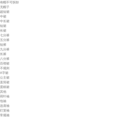
有帽不可拆卸
无帽子
超短裙
中裙
中长裙
短裙
长裙
七分裤
五分裤
短裤
九分裤
长裤
八分裤
百褶裙
不规则
A字裙
公主裙
直筒裙
蛋糕裙
其他
荷叶袖
包袖
连肩袖
灯笼袖
常规袖