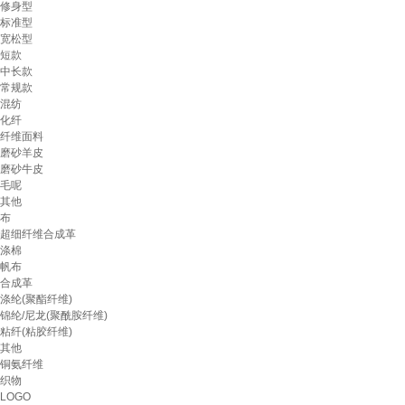
修身型
标准型
宽松型
短款
中长款
常规款
混纺
化纤
纤维面料
磨砂羊皮
磨砂牛皮
毛呢
其他
布
超细纤维合成革
涤棉
帆布
合成革
涤纶(聚酯纤维)
锦纶/尼龙(聚酰胺纤维)
粘纤(粘胶纤维)
其他
铜氨纤维
织物
LOGO