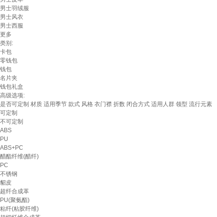
男士羽绒服
男士风衣
男士西服
更多
类别:
卡包
零钱包
钱包
名片夹
钱包礼盒
高级选项:
是否可定制
材质
适用季节
款式
风格
衣门襟
折数
闭合方式
适用人群
领型
流行元素
可定制
不可定制
ABS
PU
ABS+PC
醋酯纤维(醋纤)
PC
不锈钢
貂皮
超纤合成革
PU(聚氨酯)
粘纤(粘胶纤维)