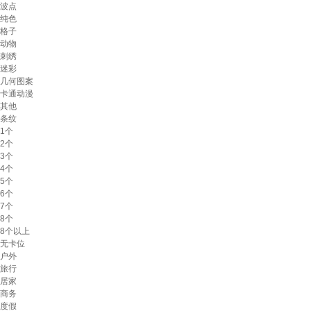
波点
纯色
格子
动物
刺绣
迷彩
几何图案
卡通动漫
其他
条纹
1个
2个
3个
4个
5个
6个
7个
8个
8个以上
无卡位
户外
旅行
居家
商务
度假