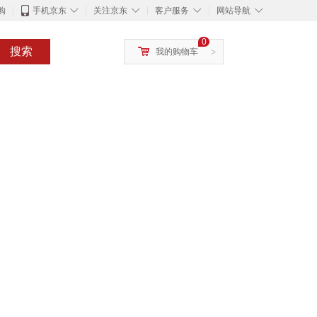
◇
◇
◇
◇
购
手机京东
关注京东
客户服务
网站导航
0
搜索
我的购物车
>