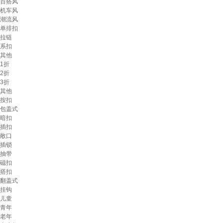
百搭风
机车风
潮流风
单排扣
拉链
系扣
其他
1折
2折
3折
其他
按扣
包盖式
暗扣
插扣
敞口
插锁
抽带
磁扣
搭扣
翻盖式
挂钩
儿童
青年
老年