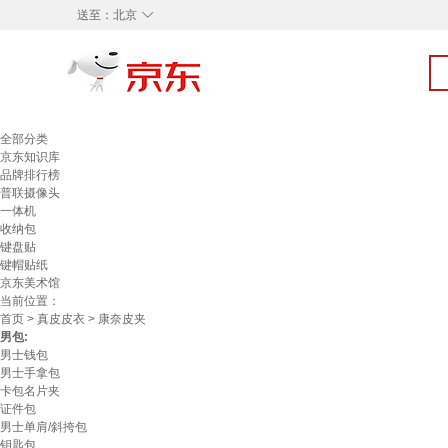
◇
送至：
北京
全部分类
京东知识库
品牌排行榜
普联摄像头
一体机
收纳包
键盘贴
键帽贴纸
京东美术馆
当前位置：
首页
>
真皮皮衣
> 康奈皮夹
男包:
男士钱包
男士手拿包
卡包名片夹
证件包
男士单肩/斜挎包
钥匙包