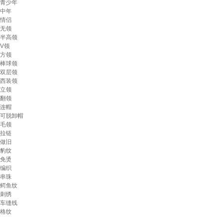
青少年
中年
情侣
无领
半高领
V领
方领
棒球领
双层领
西装领
立领
翻领
连帽
可脱卸帽
毛领
拉链
做旧
豹纹
免烫
编织
串珠
鳄鱼纹
刺绣
车缝线
格纹