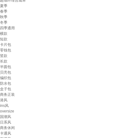
超细纤维合成革
夏季
春季
秋季
冬季
四季通用
横款
短款
卡片包
零钱包
竖款
长款
半圆包
贝壳包
编织包
防水包
盒子包
商务正装
港风
ins风
oversize
国潮风
日系风
商务休闲
卡通风