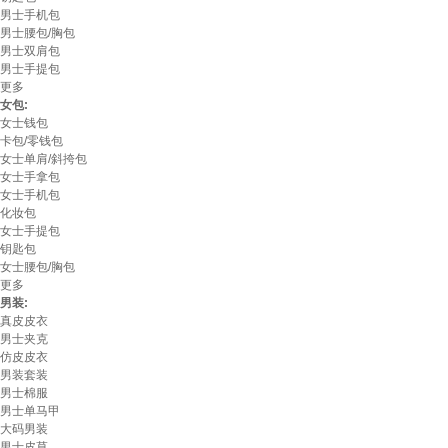
男士手机包
男士腰包/胸包
男士双肩包
男士手提包
更多
女包:
女士钱包
卡包/零钱包
女士单肩/斜挎包
女士手拿包
女士手机包
化妆包
女士手提包
钥匙包
女士腰包/胸包
更多
男装:
真皮皮衣
男士夹克
仿皮皮衣
男装套装
男士棉服
男士单马甲
大码男装
男士皮草