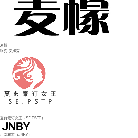
麦檬
玖姿·安娜蔻
夏典素订女王（SE.PSTP）
江南布衣（JNBY）