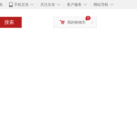
◇
◇
◇
◇
购
手机京东
关注京东
客户服务
网站导航
0
搜索
我的购物车
>