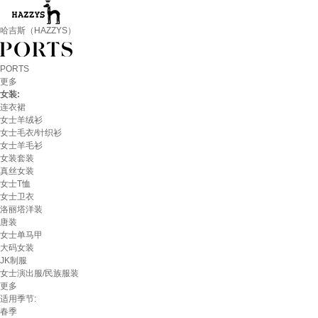
哈吉斯（HAZZYS）
PORTS
更多
女装:
连衣裙
女士羊绒衫
女士毛衣/针织衫
女士羊毛衫
女装套装
真丝女装
女士T恤
女士卫衣
洛丽塔洋装
唐装
女士单马甲
大码女装
JK制服
女士演出服/民族服装
更多
适用季节:
春季