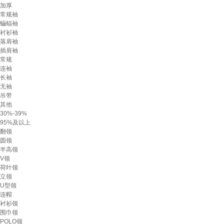
加厚
常规袖
蝙蝠袖
衬衫袖
落肩袖
插肩袖
常规
连袖
长袖
无袖
吊带
其他
30%-39%
95%及以上
翻领
圆领
半高领
V领
荷叶领
立领
U型领
连帽
衬衫领
围巾领
POLO领