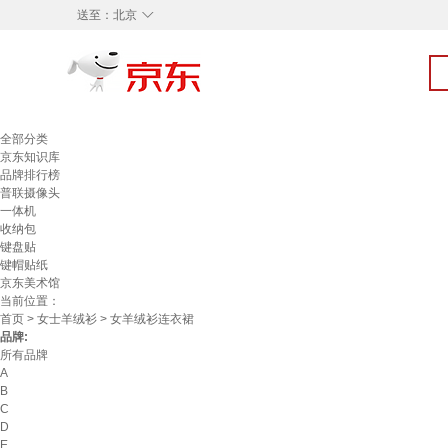
◇
送至：
北京
全部分类
京东知识库
品牌排行榜
普联摄像头
一体机
收纳包
键盘贴
键帽贴纸
京东美术馆
当前位置：
首页
>
女士羊绒衫
> 女羊绒衫连衣裙
品牌:
所有品牌
A
B
C
D
E