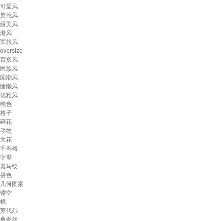
可爱风
英伦风
甜美风
港风
军旅风
oversize
百搭风
民族风
国潮风
慵懒风
优雅风
纯色
格子
碎花
动物
大花
千鸟格
字母
斑马纹
拼色
几何图案
镂空
棉
莫代尔
桑蚕丝