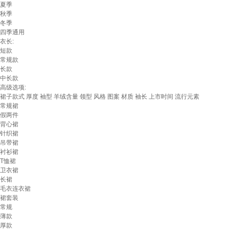
夏季
秋季
冬季
四季通用
衣长:
短款
常规款
长款
中长款
高级选项:
裙子款式
厚度
袖型
羊绒含量
领型
风格
图案
材质
袖长
上市时间
流行元素
常规裙
假两件
背心裙
针织裙
吊带裙
衬衫裙
T恤裙
卫衣裙
长裙
毛衣连衣裙
裙套装
常规
薄款
厚款