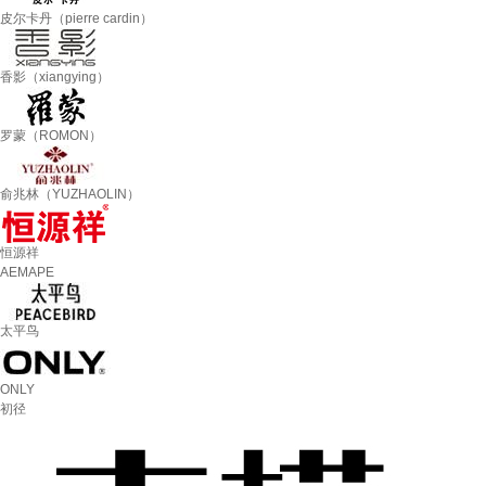
皮尔卡丹（pierre cardin）
香影（xiangying）
罗蒙（ROMON）
俞兆林（YUZHAOLIN）
恒源祥
AEMAPE
太平鸟
ONLY
初径