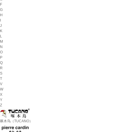
F
G
H
I
J
K
L
M
N
O
P
Q
R
S
T
V
W
X
Y
Z
啄木鸟（TUCANO）