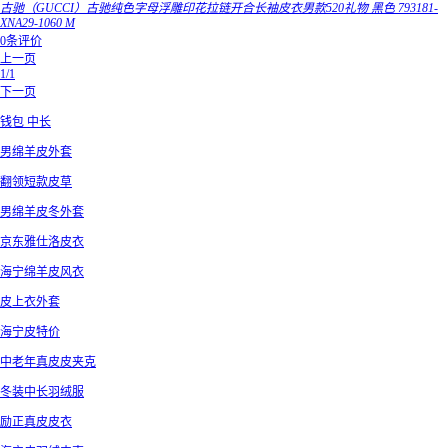
古驰（GUCCI）古驰纯色字母浮雕印花拉链开合长袖皮衣男款520礼物 黑色 793181-
XNA29-1060 M
0条评价
上一页
1/1
下一页
钱包 中长
男绵羊皮外套
翻领短款皮草
男绵羊皮冬外套
京东雅仕洛皮衣
海宁绵羊皮风衣
皮上衣外套
海宁皮特价
中老年真皮皮夹克
冬装中长羽绒服
励正真皮皮衣