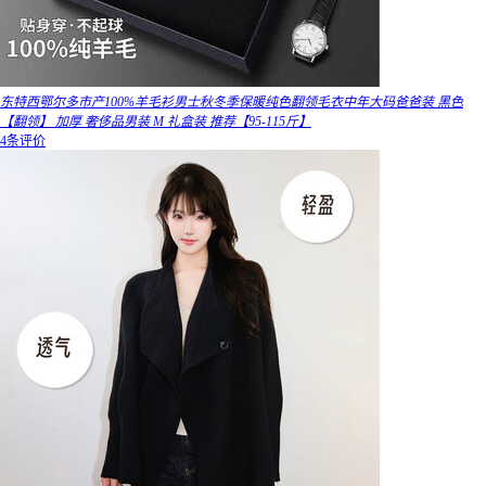
东特西鄂尔多市产100%羊毛衫男士秋冬季保暖纯色翻领毛衣中年大码爸爸装 黑色
【翻领】 加厚 奢侈品男装 M 礼盒装 推荐【95-115斤】
4条评价