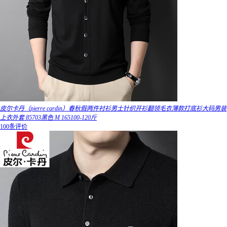
皮尔卡丹（pierre cardin）春秋假两件衬衫男士针织开衫翻领毛衣薄款打底衫大码男装
上衣外套 85703黑色 M 165100-120斤
100条评价