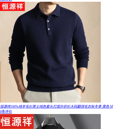
恒源祥100%纯羊毛衫男士纯色套头打底针织衫大码翻领毛衣秋冬季 黑色 M
0条评价