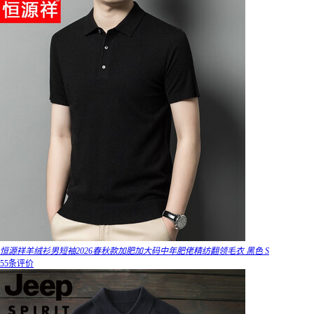
恒源祥羊绒衫男短袖2026春秋款加肥加大码中年肥佬精纺翻领毛衣 黑色 S
55条评价