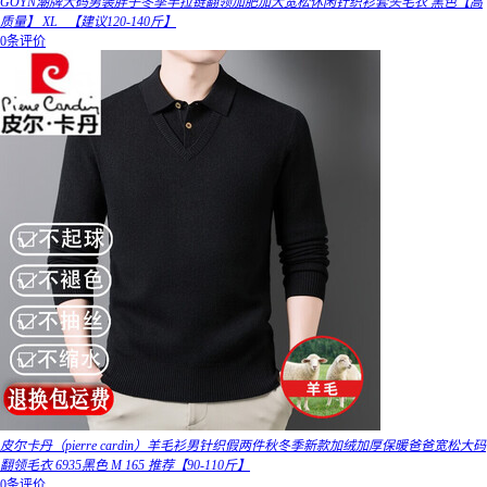
GOYN潮牌大码男装胖子冬季半拉链翻领加肥加大宽松休闲针织衫套头毛衣 黑色【高
质量】 XL _【建议120-140斤】
0条评价
皮尔卡丹（pierre cardin）羊毛衫男针织假两件秋冬季新款加绒加厚保暖爸爸宽松大码
翻领毛衣 6935黑色 M 165 推荐【90-110斤】
0条评价