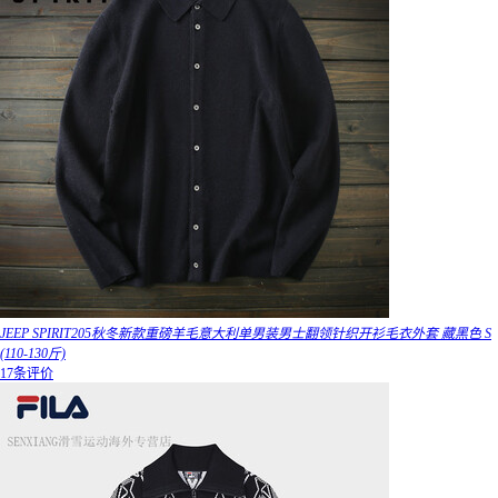
JEEP SPIRIT205秋冬新款重磅羊毛意大利单男装男士翻领针织开衫毛衣外套 藏黑色 S
(110-130斤)
17条评价