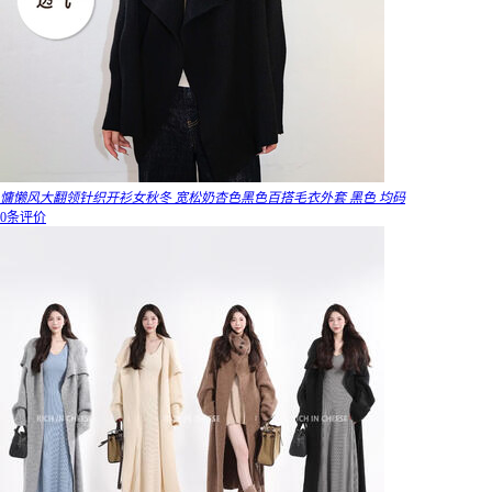
慵懒风大翻领针织开衫女秋冬 宽松奶杏色黑色百搭毛衣外套 黑色 均码
0条评价