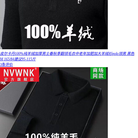
皮尔卡丹100%纯羊绒加厚男士春秋季翻领毛衣中老年加肥加大羊绒衫polo领男 黑色
M 165/84建议95-115斤
3条评价