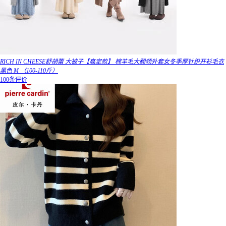
RICH IN CHEESE舒胡蕾 大被子【高定款】 棉羊毛大翻领外套女冬季厚针织开衫毛衣
黑色 M （100-110斤）
100条评价