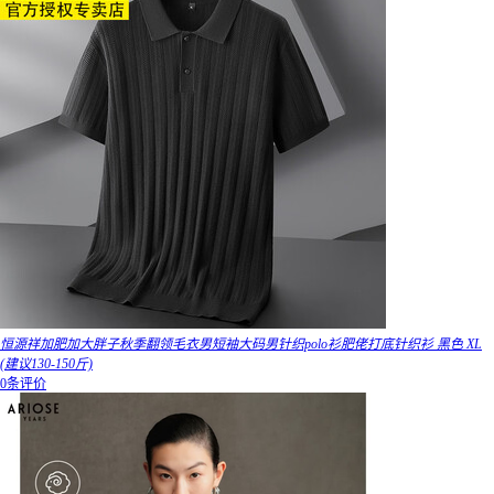
恒源祥加肥加大胖子秋季翻领毛衣男短袖大码男针织polo衫肥佬打底针织衫 黑色 XL
(建议130-150斤)
0条评价