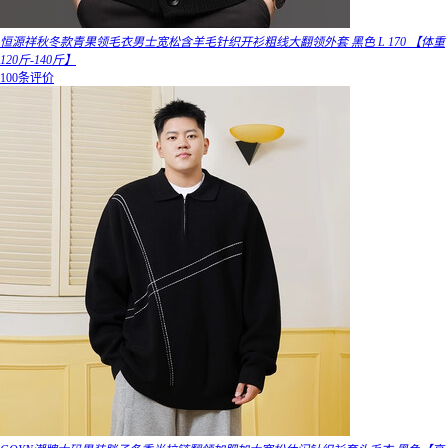
恒源祥秋冬款青果领毛衣男士宽松含羊毛针织开衫粗线大翻领外套 黑色 L 170 【体重
120斤-140斤】
100条评价