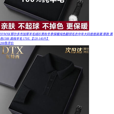
NVWNK鄂尔多市加厚羊毛绒衫男秋冬季保暖纯色翻领毛衣中年大码爸爸装潮 厚款 黑
色1588 高档羊毛 170/L【120-140斤】
200条评价