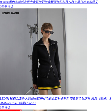
W.xuan黑色高领毛衣男士大码加肥加大翻领针织衫线衣秋冬季打底宽松胖子
200条评价
LEDIM WANG红标/大翻领拉链开衫毛衣女25秋冬新款修身黑色针织衫 黑色（现货） S
身高160-165，体重47.5-52.5
1条评价