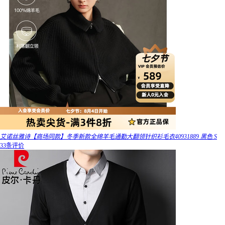
艾诺丝雅诗【商场同款】冬季新款全绵羊毛通勤大翻领针织衫毛衣40931889 黑色 S
33条评价