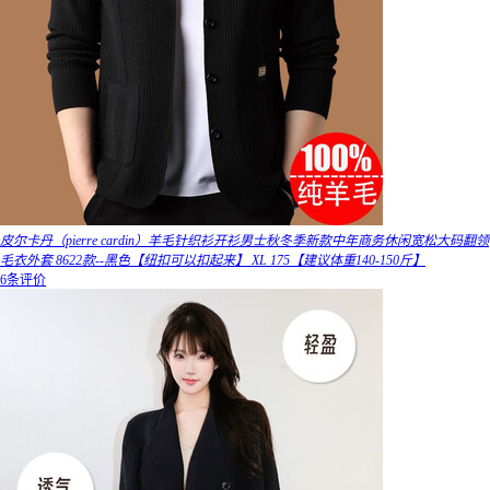
皮尔卡丹（pierre cardin）羊毛针织衫开衫男士秋冬季新款中年商务休闲宽松大码翻领
毛衣外套 8622款--黑色【纽扣可以扣起来】 XL 175【建议体重140-150斤】
6条评价