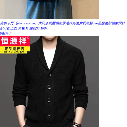
皮尔卡丹（pierre cardin）大码条纹翻领加厚毛衣外套女秋冬胖mm显瘦宽松慵懒风针
织开衫上衣 黑色 M 建议90-100斤
0条评价