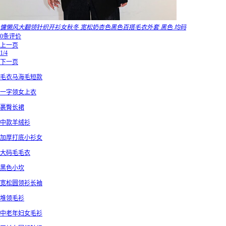
慵懒风大翻领针织开衫女秋冬 宽松奶杏色黑色百搭毛衣外套 黑色 均码
0条评价
上一页
1/4
下一页
毛衣马海毛短款
一字领女上衣
裹臀长裙
中款羊绒衫
加厚打底小衫女
大码毛毛衣
黑色小坎
宽松圆领衫长袖
堆领毛衫
中老年妇女毛衫