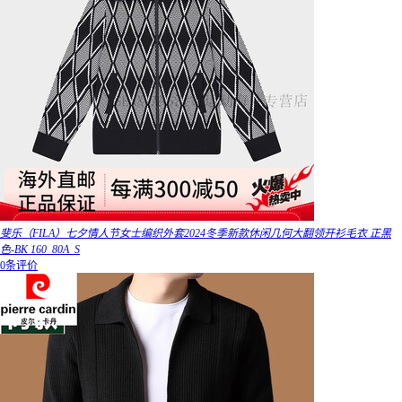
斐乐（FILA）七夕情人节女士编织外套2024冬季新款休闲几何大翻领开衫毛衣 正黑
色-BK 160_80A_S
0条评价