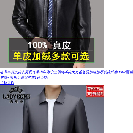
老爷车真皮皮衣男秋冬季中年海宁立领纯羊皮夹克爸爸装加绒加厚软皮外套 1962翻领
单皮+黑色 L 建议体重120-140斤
12条评价