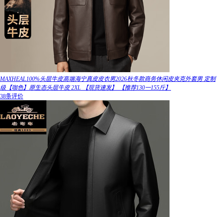
MAXHEAL100%头层牛皮高端海宁真皮皮衣男2026秋冬款商务休闲皮夹克外套男 定制
级【咖色】原生态头层牛皮 2XL 【现货速发】 【推荐130一155斤】
38条评价