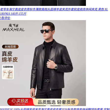
老爷车海宁真皮皮衣男秋冬薄款高档头层绵羊皮夹克外套软皮商务休闲夹克 黑色 XL
180/96A 140斤-155斤
5条评价
MAXHEAL100%头层绵羊皮夹克海宁真皮皮衣男2026秋冬款商务休闲翻领外套男 定制