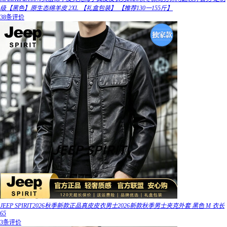
级【黑色】原生态绵羊皮 2XL 【礼盒包装】 【推荐130一155斤】
38条评价
JEEP SPIRIT2026秋季新款正品真皮皮衣男士2026新款秋季男士夹克外套 黑色 M 衣长
65
3条评价