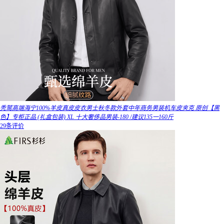
秃鹫高端海宁100%羊皮真皮皮衣男士秋冬款外套中年商务男装机车皮夹克 原创【黑
色】专柜正品 (礼盒包装) XL 十大奢侈品男装-180 /建议135一160斤
29条评价