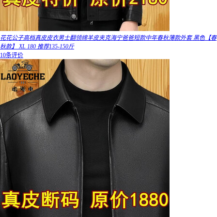
花花公子高档真皮皮衣男士翻领绵羊皮夹克海宁爸爸短款中年春秋薄款外套 黑色【春
秋款】 XL 180 推荐135-150斤
10条评价