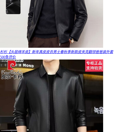
杉杉【头层绵羊皮】新年真皮皮衣男士春秋季新款皮夹克翻领爸爸装外套
500条评价