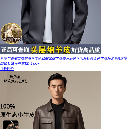
老爷车真皮皮衣男春秋季新款翻领绵羊皮夹克商务休闲外穿男士纯羊皮外套 #深灰薄
翻领 L 推荐体重125-135斤
11条评价