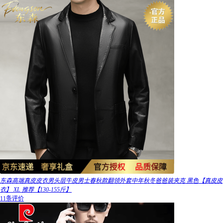
东森高端真皮皮衣男头层牛皮男士春秋款翻领外套中年秋冬爸爸装夹克 黑色【真皮皮
衣】 XL 推荐【130-155斤】
11条评价