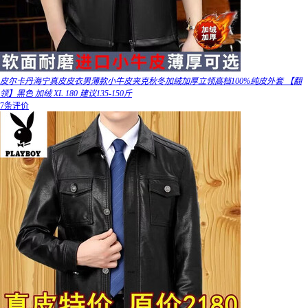
皮尔卡丹海宁真皮皮衣男薄款小牛皮夹克秋冬加绒加厚立领高档100%纯皮外套 【翻
领】黑色 加绒 XL 180 建议135-150斤
7条评价