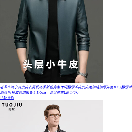
老爷车海宁真皮皮衣男秋冬季新款商务休闲翻领羊皮皮夹克加绒加厚外套 8362翻领单
湖蓝色 掉皮包退换货 L 175cm，建议体重120-140斤
13条评价