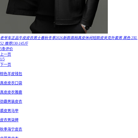
老爷车正品牛皮皮衣男士春秋冬季2026新款高档真皮休闲短款皮夹克外套男 黑色 2XL
52 推荐130-145斤
5条评价
上一页
1/5
下一页
棕色羊皮钱包
真皮皮衣口袋
真皮皮衣雅鹿
劲霸男装皮衣
裘皮男马甲
皮衣男柒牌
秋季海宁皮衣