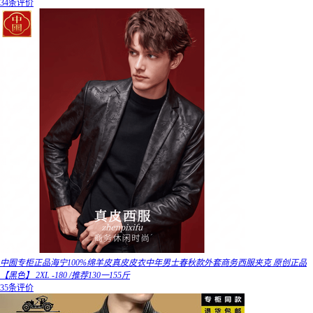
34条评价
中囿专柜正品海宁100%绵羊皮真皮皮衣中年男士春秋款外套商务西服夹克 原创正品
【黑色】 2XL -180 /推荐130一155斤
35条评价