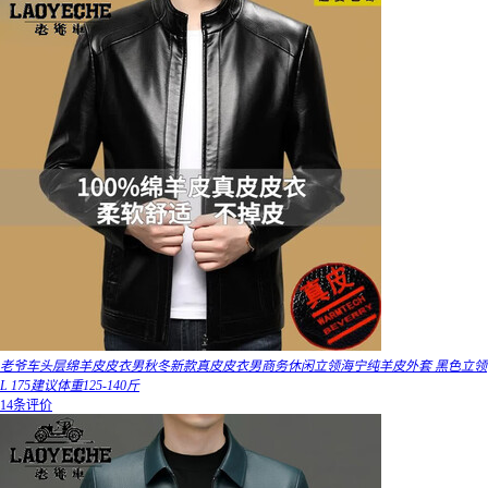
老爷车头层绵羊皮皮衣男秋冬新款真皮皮衣男商务休闲立领海宁纯羊皮外套 黑色立领
L 175建议体重125-140斤
14条评价