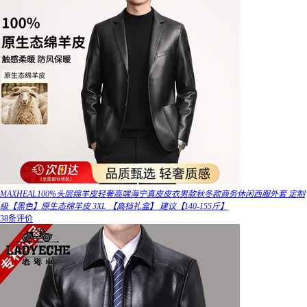
MAXHEAL100%头层绵羊皮轻奢高端海宁真皮皮衣男款秋冬款商务休闲西服外套 定制
级【黑色】原生态绵羊皮 3XL 【高档礼盒】 建议【140-155斤】
38条评价