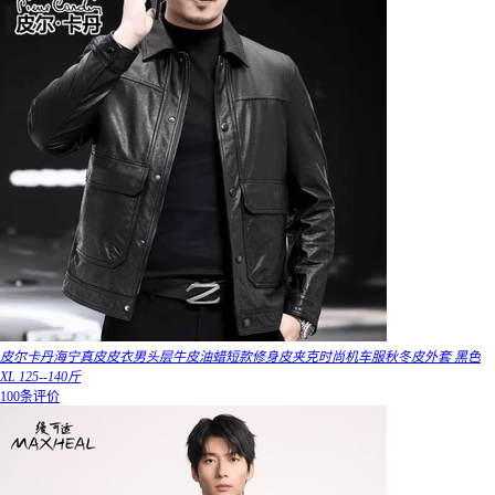
皮尔卡丹海宁真皮皮衣男头层牛皮油蜡短款修身皮夹克时尚机车服秋冬皮外套 黑色
XL 125--140斤
100条评价