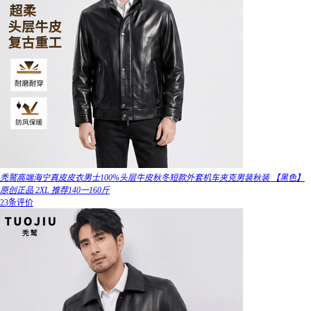
秃鹫高端海宁真皮皮衣男士100%头层牛皮秋冬短款外套机车夹克男装秋装 【黑色】
原创正品 2XL 推荐140一160斤
23条评价