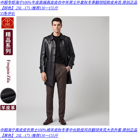
中囿专柜海宁100%牛皮高端真皮皮衣中年男士外套秋冬季翻领短款皮夹克 原创正品
【棕色】 2XL -175 /推荐130一155斤
35条评价
中囿海宁真皮皮衣男士100%绵羊皮秋冬季中长款皮风衣翻领夹克大衣外套 原创正品
【黑色】 2XL -175 /推荐130一155斤