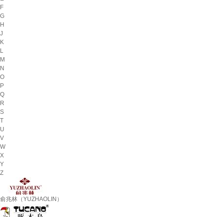
F
G
H
J
K
L
M
N
O
P
Q
R
S
T
U
V
W
X
Y
Z
俞兆林（YUZHAOLIN）