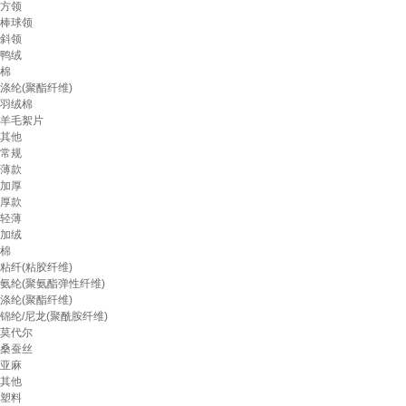
方领
棒球领
斜领
鸭绒
棉
涤纶(聚酯纤维)
羽绒棉
羊毛絮片
其他
常规
薄款
加厚
厚款
轻薄
加绒
棉
粘纤(粘胶纤维)
氨纶(聚氨酯弹性纤维)
涤纶(聚酯纤维)
锦纶/尼龙(聚酰胺纤维)
莫代尔
桑蚕丝
亚麻
其他
塑料