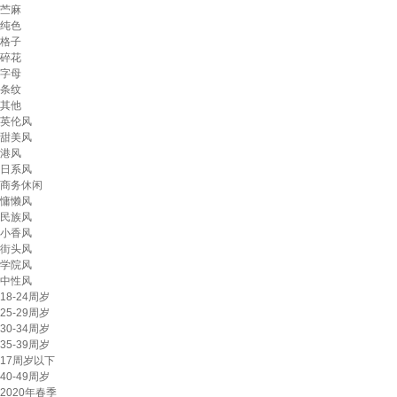
苎麻
纯色
格子
碎花
字母
条纹
其他
英伦风
甜美风
港风
日系风
商务休闲
慵懒风
民族风
小香风
街头风
学院风
中性风
18-24周岁
25-29周岁
30-34周岁
35-39周岁
17周岁以下
40-49周岁
2020年春季