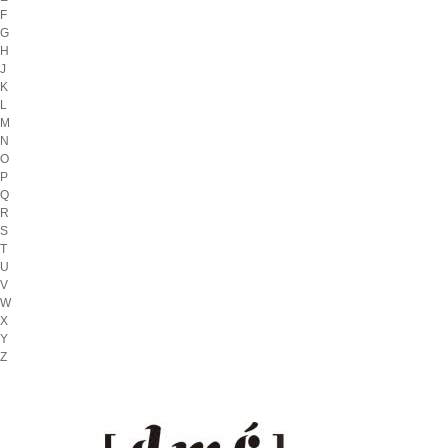
F
G
H
J
K
L
M
N
O
P
Q
R
S
T
U
V
W
X
Y
Z