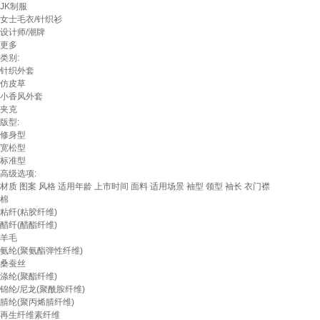
JK制服
女士毛衣/针织衫
设计师/潮牌
更多
类别:
针织外套
仿皮草
小香风外套
夹克
版型:
修身型
宽松型
标准型
高级选项:
材质
图案
风格
适用年龄
上市时间
面料
适用场景
袖型
领型
袖长
衣门襟
棉
粘纤(粘胶纤维)
醋纤(醋酯纤维)
羊毛
氨纶(聚氨酯弹性纤维)
桑蚕丝
涤纶(聚酯纤维)
锦纶/尼龙(聚酰胺纤维)
腈纶(聚丙烯腈纤维)
再生纤维素纤维