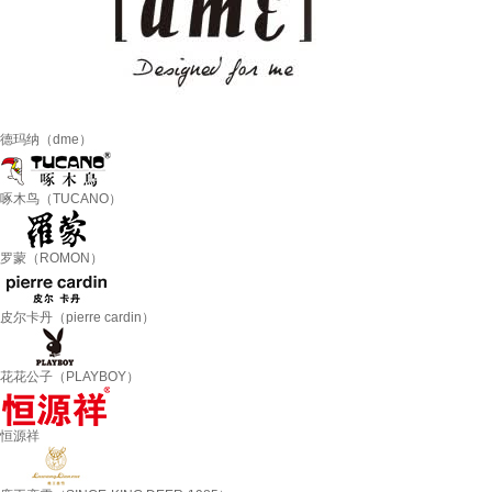
德玛纳（dme）
啄木鸟（TUCANO）
罗蒙（ROMON）
皮尔卡丹（pierre cardin）
花花公子（PLAYBOY）
恒源祥