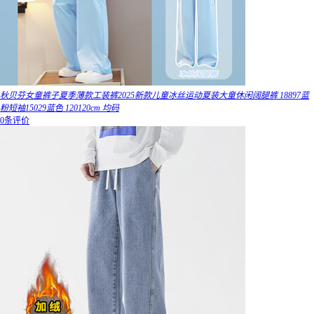
秋贝芬女童裤子夏季薄款工装裤2025新款儿童冰丝运动夏装大童休闲阔腿裤 18897蓝
粉短袖15029蓝色 120120cm 均码
0条评价