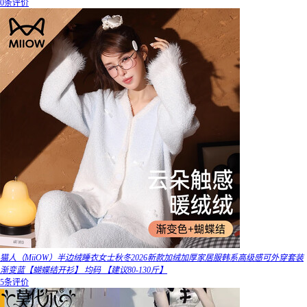
0条评价
猫人（MiiOW）半边绒睡衣女士秋冬2026新款加绒加厚家居服韩系高级感可外穿套装
渐变蓝【蝴蝶结开衫】 均码 【建议80-130斤】
5条评价