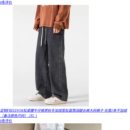
0条评价
定制FREEDOM松紧腰牛仔裤男秋冬加绒宽松直筒阔腿长裤大码裤子 任意2条不加绒
（备注颜色尺码） 2XL 1
0条评价