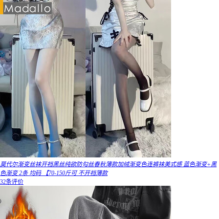
莫代尔渐变丝袜开裆黑丝纯欲防勾丝春秋薄款加绒渐变色连裤袜美式感 蓝色渐变+黑
色渐变 2条 均码 【70-150斤可 不开裆薄款
32条评价