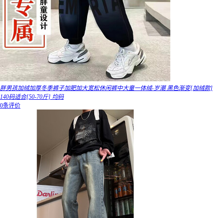
胖男孩加绒加厚冬季裤子加肥加大宽松休闲裤中大童一体绒-岁潮 黑色渐变[加绒款]
140码适合[50-70斤] 均码
0条评价