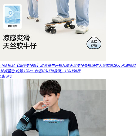
小猪托尼【凉感牛仔裤】胖男童牛仔裤儿童天丝牛仔长裤薄中大童加肥加大 水洗薄款
长裤蓝色 均码 170cm 合适165-170身高，130-150斤
1条评价