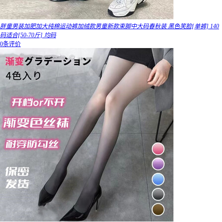
胖童男装加肥加大纯棉运动裤加绒款男童新款束脚中大码春秋装 黑色笑脸[单裤] 140
码适合[50-70斤] 均码
0条评价