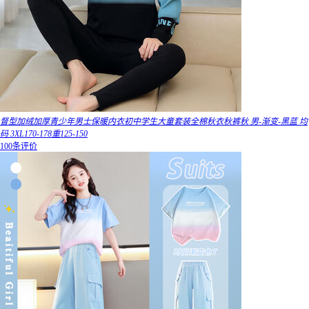
督型加绒加厚青少年男士保暖内衣初中学生大童套装全棉秋衣秋裤秋 男-渐变-黑蓝 均
码 3XL170-178重125-150
100条评价