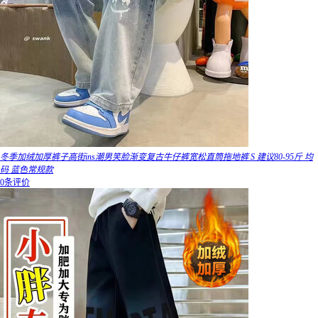
冬季加绒加厚裤子高街ins潮男笑脸渐变复古牛仔裤宽松直筒拖地裤 S 建议80-95斤 均
码 蓝色常规款
0条评价