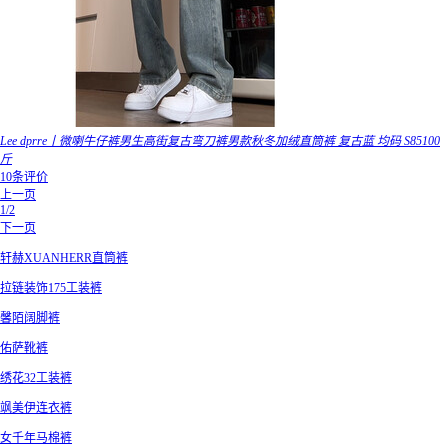
Lee dprre丨微喇牛仔裤男生高街复古弯刀裤男款秋冬加绒直筒裤 复古蓝 均码 S85100
斤
10条评价
上一页
1/2
下一页
轩赫XUANHERR直筒裤
拉链装饰175工装裤
馨陌阔脚裤
佑萨靴裤
绣花32工装裤
飒美伊连衣裤
女千年马棉裤