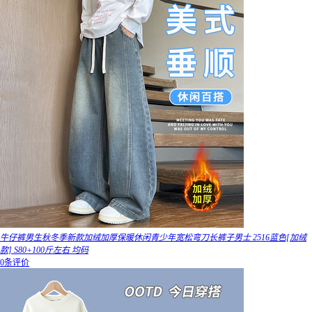
牛仔裤男生秋冬季新款加绒加厚保暖休闲青少年宽松弯刀长裤子男士 2516蓝色[加绒
款] S80+100斤左右 均码
0条评价