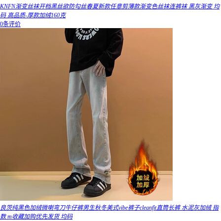
KNFN渐变丝袜开档黑丝欲防勾丝春夏新款任意剪薄款渐变色丝袜连裤袜 黑灰渐变 均
码 高品质-厚款加绒160克
0条评价
良茨纯黑色加绒微喇弯刀牛仔裤男生秋冬美式vibe裤子cleanfit直筒长裤 水泥灰加绒 指
数 m收藏加购优先发货 均码