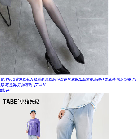
莫代尔渐变色丝袜开档纯欲黑丝防勾丝春秋薄款加绒渐变连裤袜美式感 黑灰渐变 均
码 高品质-开档薄款【70-150
0条评价