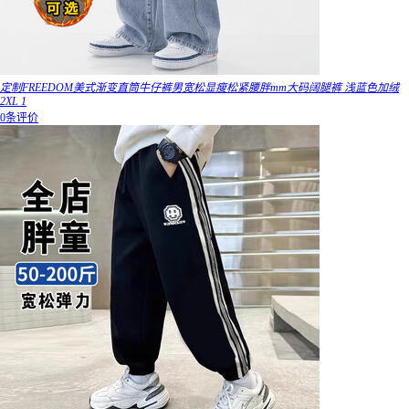
定制FREEDOM美式渐变直筒牛仔裤男宽松显瘦松紧腰胖mm大码阔腿裤 浅蓝色加绒
2XL 1
0条评价