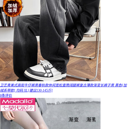
卫艺青美式高街牛仔裤男春秋款休闲宽松直筒阔腿裤复古薄款渐变长裤子男 黑色[加
绒系带款] 均码 XL[建议130-145斤]
0条评价