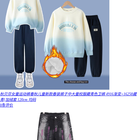
秋贝芬女童运动裤春秋儿童新款春装裤子中大童校服藏青色卫裤 4916渐变+16258藏
青[加绒套 120cm 均码
0条评价