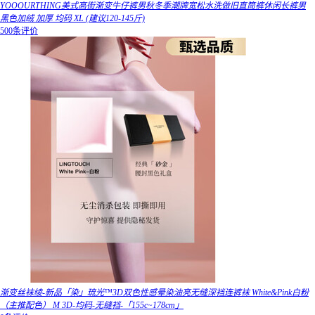
YOOOURTHING美式高街渐变牛仔裤男秋冬季潮牌宽松水洗做旧直筒裤休闲长裤男
黑色加绒 加厚 均码 XL (建议120-145斤)
500条评价
渐变丝袜绫-新品「染」琉光™3D双色性感晕染油亮无缝深裆连裤袜 White&Pink白粉
（主推配色） M 3D-均码-无缝裆-「155c~178cm」