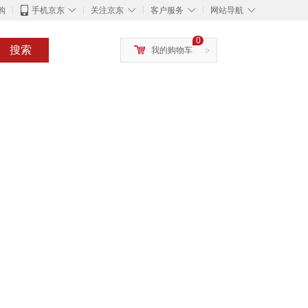
◇
◇
◇
◇
购
手机京东
关注京东
客户服务
网站导航
0
搜索
我的购物车
>