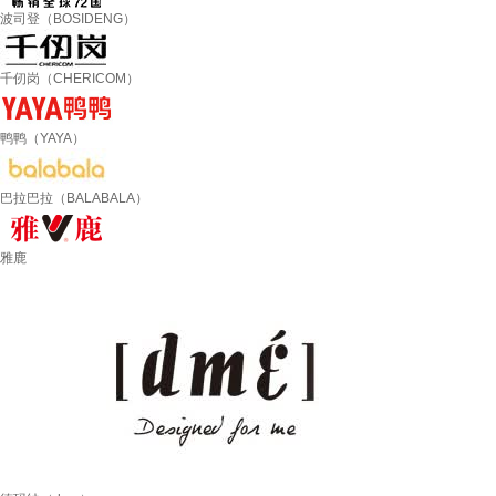
波司登（BOSIDENG）
千仞岗（CHERICOM）
鸭鸭（YAYA）
巴拉巴拉（BALABALA）
雅鹿