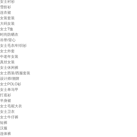
女士衬衫
雪纺衫
连衣裙
女装套装
大码女装
女士T恤
时尚防晒衣
吊带/背心
女士毛衣/针织衫
女士外套
中老年女装
真丝女装
女士休闲裤
女士西装/西服套装
设计师/潮牌
女士POLO衫
女士单马甲
打底衫
半身裙
女士毛呢大衣
女士卫衣
女士牛仔裤
短裤
汉服
连体裤